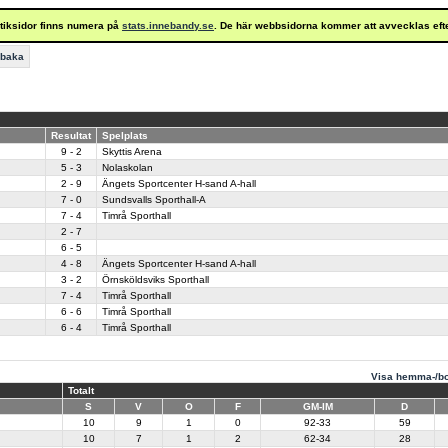
istiksidor finns numera på
stats.innebandy.se
. De här webbsidorna kommer att avvecklas eft
lbaka
Resultat
Spelplats
9 - 2
Skyttis Arena
5 - 3
Nolaskolan
2 - 9
Ängets Sportcenter H-sand A-hall
7 - 0
Sundsvalls Sporthall-A
7 - 4
Timrå Sporthall
2 - 7
6 - 5
4 - 8
Ängets Sportcenter H-sand A-hall
3 - 2
Örnsköldsviks Sporthall
7 - 4
Timrå Sporthall
6 - 6
Timrå Sporthall
6 - 4
Timrå Sporthall
Visa hemma-/bo
Totalt
S
V
O
F
GM-IM
D
10
9
1
0
92-33
59
10
7
1
2
62-34
28