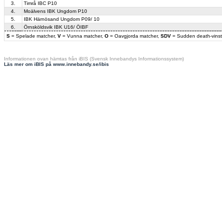
3.
Timrå IBC P10
4.
Moälvens IBK Ungdom P10
5.
IBK Härnösand Ungdom P09/ 10
6.
Örnsköldsvik IBK U16/ ÖIBF
S
= Spelade matcher,
V
= Vunna matcher,
O
= Oavgjorda matcher,
SDV
= Sudden death-vinst
Informationen ovan hämtas från iBIS (Svensk Innebandys Informationssystem)
Läs mer om iBIS på www.innebandy.se/ibis