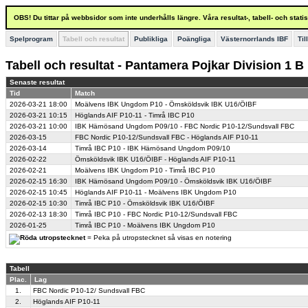
OBS! Du tittar på webbsidor som inte underhålls längre. Våra resultat-, tabell- och stat
Spelprogram
Tabell och resultat
Publikliga
Poängliga
Västernorrlands IBF
Til
Tabell och resultat - Pantamera Pojkar Division 1 B
Senaste resultat
Tid
Match
2026-03-21
18:00
Moälvens IBK Ungdom P10 - Örnsköldsvik IBK U16/ÖIBF
2026-03-21
10:15
Höglands AIF P10-11 - Timrå IBC P10
2026-03-21
10:00
IBK Härnösand Ungdom P09/10 - FBC Nordic P10-12/Sundsvall FBC
2026-03-15
FBC Nordic P10-12/Sundsvall FBC - Höglands AIF P10-11
2026-03-14
Timrå IBC P10 - IBK Härnösand Ungdom P09/10
2026-02-22
Örnsköldsvik IBK U16/ÖIBF - Höglands AIF P10-11
2026-02-21
Moälvens IBK Ungdom P10 - Timrå IBC P10
2026-02-15
16:30
IBK Härnösand Ungdom P09/10 - Örnsköldsvik IBK U16/ÖIBF
2026-02-15
10:45
Höglands AIF P10-11 - Moälvens IBK Ungdom P10
2026-02-15
10:30
Timrå IBC P10 - Örnsköldsvik IBK U16/ÖIBF
2026-02-13
18:30
Timrå IBC P10 - FBC Nordic P10-12/Sundsvall FBC
2026-01-25
Timrå IBC P10 - Moälvens IBK Ungdom P10
= Peka på utropstecknet så visas en notering
Tabell
Plac.
Lag
1.
FBC Nordic P10-12/ Sundsvall FBC
2.
Höglands AIF P10-11