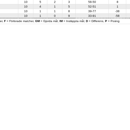
10
5
2
3
58-50
8
10
4
1
5
52-51
1
10
1
1
8
39-77
-38
10
1
0
9
33-91
-58
er,
F
= Förlorade matcher,
GM
= Gjorda mål,
IM
= Insläppta mål,
D
= Differens,
P
= Poäng