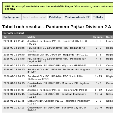
OBS! Du tittar på webbsidor som inte underhålls längre. Våra resultat-, tabell- och stat
2025/26.
Spelprogram
Tabell och resultat
Publikliga
Västernorrlands IBF
Tillbaka
Tabell och resultat - Pantamera Pojkar Division 2 A
Senaste resultat
Tid
Match
Resultat
Spelp
2026-03-21
11:45
Jemtland Innebandy P11-13 - Sundsvall City IBC U
5 - 6
Lugnv
P09-10
2026-03-15
15:45
FBC Nordic P10-12/Sundsvall FBC - Höglands AIF
7 - 0
Högl
P10-11
2026-03-15
10:45
Sundsvall City IBC U P09-10 - Höglands AIF P10-11
5 - 8
Högl
2026-02-22
14:45
FBC Nordic P10-12/Sundsvall FBC - Moälvens IBK
4 - 4
Högl
Ungdom P11-12
2026-02-22
13:45
Örnsköldsvik IBK U16/ÖIBF - Höglands AIF P10-11
2 - 7
Örnsk
2026-02-22
10:45
Sundsvall City IBC U P09-10 - Moälvens IBK Ungdom
3 - 12
Högl
P11-12
2026-01-31
16:45
Sundsvall City IBC U P09-10 - FBC Nordic P10-
1 - 15
Högl
12/Sundsvall FBC
2026-01-31
16:15
Örnsköldsvik IBK U16/ÖIBF - Moälvens IBK Ungdom
5 - 7
Örnsk
P11-12
2026-01-31
11:00
Jemtland Innebandy P11-13 - Höglands AIF P10-11
0 - 12
Fyrval
2026-01-24
15:45
Örnsköldsvik IBK U16/ÖIBF - Jemtland Innebandy
10 - 4
Nolas
P11-13
2026-01-24
11:45
Moälvens IBK Ungdom P11-12 - Jemtland Innebandy
2 - 2
Nolas
P11-13
2026-01-11
13:15
Örnsköldsvik IBK U16/ÖIBF - Sundsvall City IBC U
10 - 6
Högla
P09-10