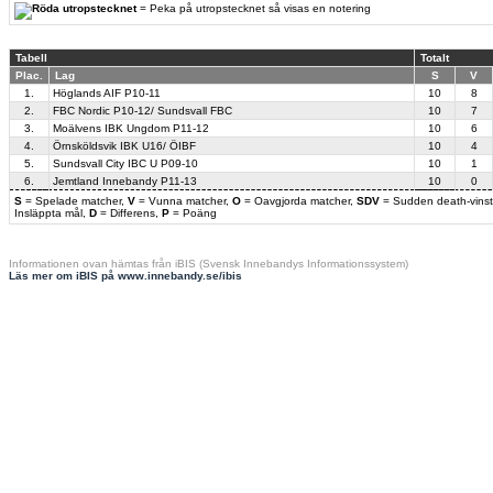
= Peka på utropstecknet så visas en notering
Tabell
Totalt
Plac.
Lag
S
V
1.
Höglands AIF P10-11
10
8
2.
FBC Nordic P10-12/ Sundsvall FBC
10
7
3.
Moälvens IBK Ungdom P11-12
10
6
4.
Örnsköldsvik IBK U16/ ÖIBF
10
4
5.
Sundsvall City IBC U P09-10
10
1
6.
Jemtland Innebandy P11-13
10
0
S
= Spelade matcher,
V
= Vunna matcher,
O
= Oavgjorda matcher,
SDV
= Sudden death-vinst
Insläppta mål,
D
= Differens,
P
= Poäng
Informationen ovan hämtas från iBIS (Svensk Innebandys Informationssystem)
Läs mer om iBIS på www.innebandy.se/ibis