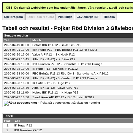
OBS! Du tittar på webbsidor som inte underhålls längre. Våra resultat-, tabell- och stat
Spelprogram
Tabell och resultat
Publikliga
Gävleborgs IBF
Tillbaka
Tabell och resultat - Pojkar Röd Division 3 Gävlebo
Senaste resultat
Tid
Match
2026-04-19
00:00
Hofors IBK P11-12 - Gävle GIK P12
2026-04-01
19:00
IBK Hudik P12 - FBC Bollnäs P11-13 Röd Div 3
2026-03-29
17:00
Valbo AIF P12 - IBK Hudik P12
2026-03-29
15:45
Alfta IBK (11-12) - IK Sätra P12
2026-03-29
13:00
IBK Runsten P2012 - Strömsbro IF P12/13 Orange
2026-03-28
10:00
IK Huge P12 - Storviks IF P11/12
2026-03-28
00:00
FBC Bollnäs P11-13 Röd Div 3 - Sandvikens AIK P2012
2026-03-27
19:00
Alfta IBK (11-12) - Strömsbro IF P12/13 Orange
2026-03-23
18:30
IK Sätra P12 - IK Huge P12
2026-03-22
14:30
Alfta IBK (11-12) - Gävle GIK P12
2026-03-22
11:00
Hofors IBK P11-12 - IK Huge P12
2026-03-22
10:30
Sandvikens AIK P2012 - IBK Runsten P2012
= Peka på utropstecknet så visas en notering
Tabell
Plac.
Lag
1.
IK Huge P12
2.
IBK Runsten P2012