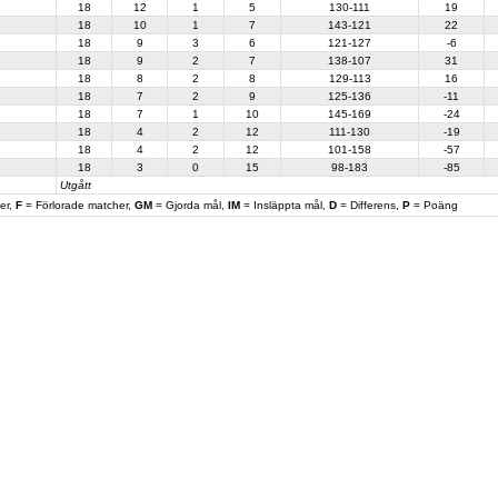
18
12
1
5
130-111
19
18
10
1
7
143-121
22
18
9
3
6
121-127
-6
18
9
2
7
138-107
31
18
8
2
8
129-113
16
18
7
2
9
125-136
-11
18
7
1
10
145-169
-24
18
4
2
12
111-130
-19
18
4
2
12
101-158
-57
18
3
0
15
98-183
-85
Utgått
er,
F
= Förlorade matcher,
GM
= Gjorda mål,
IM
= Insläppta mål,
D
= Differens,
P
= Poäng