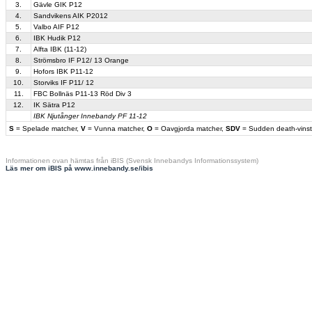
3.
Gävle GIK P12
4.
Sandvikens AIK P2012
5.
Valbo AIF P12
6.
IBK Hudik P12
7.
Alfta IBK (11-12)
8.
Strömsbro IF P12/ 13 Orange
9.
Hofors IBK P11-12
10.
Storviks IF P11/ 12
11.
FBC Bollnäs P11-13 Röd Div 3
12.
IK Sätra P12
IBK Njutånger Innebandy PF 11-12
S
= Spelade matcher,
V
= Vunna matcher,
O
= Oavgjorda matcher,
SDV
= Sudden death-vinst
Informationen ovan hämtas från iBIS (Svensk Innebandys Informationssystem)
Läs mer om iBIS på www.innebandy.se/ibis