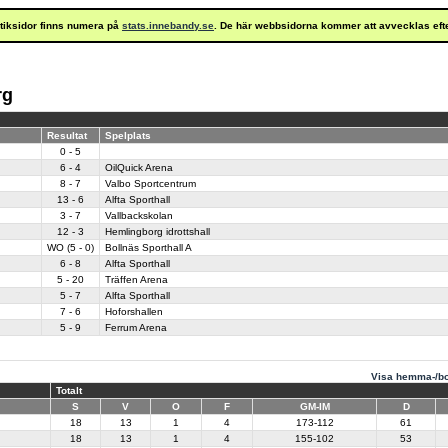
istiksidor finns numera på
stats.innebandy.se
. De här webbsidorna kommer att avvecklas eft
rg
Resultat
Spelplats
0 - 5
6 - 4
OilQuick Arena
8 - 7
Valbo Sportcentrum
13 - 6
Alfta Sporthall
3 - 7
Vallbackskolan
12 - 3
Hemlingborg idrottshall
WO (5 - 0)
Bollnäs Sporthall A
6 - 8
Alfta Sporthall
5 - 20
Träffen Arena
5 - 7
Alfta Sporthall
7 - 6
Hoforshallen
5 - 9
Ferrum Arena
Visa hemma-/bo
Totalt
S
V
O
F
GM-IM
D
18
13
1
4
173-112
61
18
13
1
4
155-102
53