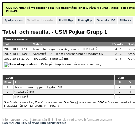
OBS! Du tittar på webbsidor som inte underhålls längre. Våra resultat-, tabell- och stat
2025/26.
Spelprogram
Tabell och resultat
Publikliga
Poängliga
Svenska IBF
Tillbaka
Tabell och resultat - USM Pojkar Grupp 1
Senaste resultat
Tid
Match
Resultat
Spel
2025-10-18
17:00
Team Thorengruppen Ungdom SK - IBK Luleå
4 - 1
Kron
2025-10-18
14:00
Skellefteå IBK - Team Thorengruppen Ungdom SK
3 - 3
Kron
2025-10-18
11:00
IBK Luleå - Skellefteå IBK
5 - 6
Kron
= Peka på utropstecknet så visas en notering
Tabell
Totalt
Plac.
Lag
S
V
1.
Team Thorengruppen Ungdom SK
2
1
2.
Skellefteå IBK
2
1
3.
IBK Luleå
2
0
S
= Spelade matcher,
V
= Vunna matcher,
O
= Oavgjorda matcher,
SDV
= Sudden death-vinst
Insläppta mål,
D
= Differens,
P
= Poäng
Informationen ovan hämtas från iBIS (Svensk Innebandys Informationssystem)
Läs mer om iBIS på www.innebandy.se/ibis