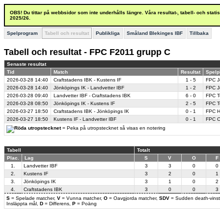
OBS! Du tittar på webbsidor som inte underhålls längre. Våra resultat-, tabell- och stat
2025/26.
Spelprogram
Tabell och resultat
Publikliga
Småland Blekinges IBF
Tillbaka
Tabell och resultat - FPC F2011 grupp C
Senaste resultat
Tid
Match
Resultat
Spelp
2026-03-28
14:40
Craftstadens IBK - Kustens IF
1 - 5
FPC J
2026-03-28
14:40
Jönköpings IK - Landvetter IBF
1 - 2
FPC Jö
2026-03-28
09:40
Landvetter IBF - Craftstadens IBK
6 - 0
FPC T
2026-03-28
08:50
Jönköpings IK - Kustens IF
2 - 5
FPC T
2026-03-27
18:50
Craftstadens IBK - Jönköpings IK
0 - 1
FPC H
2026-03-27
18:50
Kustens IF - Landvetter IBF
0 - 1
FPC C
= Peka på utropstecknet så visas en notering
Tabell
Totalt
Plac.
Lag
S
V
O
F
1.
Landvetter IBF
3
3
0
0
2.
Kustens IF
3
2
0
1
3.
Jönköpings IK
3
1
0
2
4.
Craftstadens IBK
3
0
0
3
S
= Spelade matcher,
V
= Vunna matcher,
O
= Oavgjorda matcher,
SDV
= Sudden death-vinst
Insläppta mål,
D
= Differens,
P
= Poäng