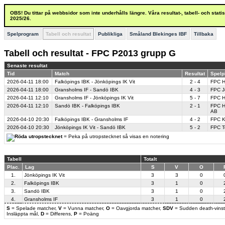
OBS! Du tittar på webbsidor som inte underhålls längre. Våra resultat-, tabell- och stat
2025/26.
Spelprogram
Tabell och resultat
Publikliga
Småland Blekinges IBF
Tillbaka
Tabell och resultat - FPC P2013 grupp G
Senaste resultat
Tid
Match
Resultat
Spelp
2026-04-11
18:00
Falköpings IBK - Jönköpings IK Vit
2 - 4
FPC H
2026-04-11
18:00
Gransholms IF - Sandö IBK
4 - 3
FPC Jö
2026-04-11
12:10
Gransholms IF - Jönköpings IK Vit
5 - 7
FPC H
2026-04-11
12:10
Sandö IBK - Falköpings IBK
2 - 1
FPC H
AB
2026-04-10
20:30
Falköpings IBK - Gransholms IF
4 - 2
FPC K
2026-04-10
20:30
Jönköpings IK Vit - Sandö IBK
5 - 2
FPC T
= Peka på utropstecknet så visas en notering
Tabell
Totalt
Plac.
Lag
S
V
O
1.
Jönköpings IK Vit
3
3
0
2.
Falköpings IBK
3
1
0
3.
Sandö IBK
3
1
0
4.
Gransholms IF
3
1
0
S
= Spelade matcher,
V
= Vunna matcher,
O
= Oavgjorda matcher,
SDV
= Sudden death-vinst
Insläppta mål,
D
= Differens,
P
= Poäng