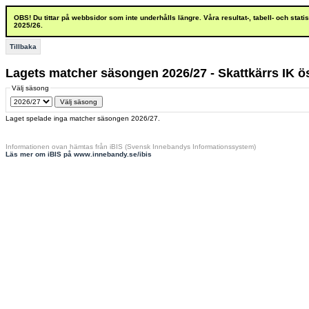
OBS! Du tittar på webbsidor som inte underhålls längre. Våra resultat-, tabell- och stat
2025/26.
Tillbaka
Lagets matcher säsongen 2026/27 - Skattkärrs IK ö
Välj säsong
Laget spelade inga matcher säsongen 2026/27.
Informationen ovan hämtas från iBIS (Svensk Innebandys Informationssystem)
Läs mer om iBIS på www.innebandy.se/ibis