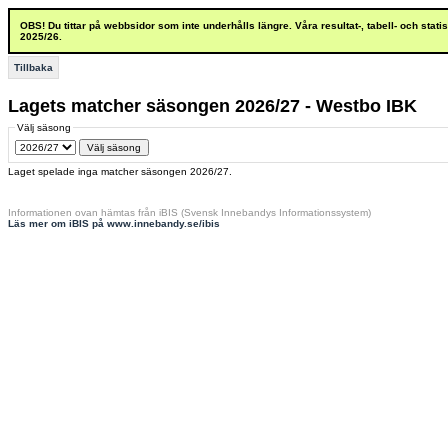
OBS! Du tittar på webbsidor som inte underhålls längre. Våra resultat-, tabell- och stat
2025/26.
Tillbaka
Lagets matcher säsongen 2026/27 - Westbo IBK
Välj säsong
Laget spelade inga matcher säsongen 2026/27.
Informationen ovan hämtas från iBIS (Svensk Innebandys Informationssystem)
Läs mer om iBIS på www.innebandy.se/ibis