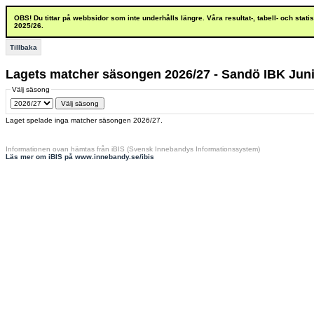
OBS! Du tittar på webbsidor som inte underhålls längre. Våra resultat-, tabell- och stat
2025/26.
Tillbaka
Lagets matcher säsongen 2026/27 - Sandö IBK Juni
Välj säsong
Laget spelade inga matcher säsongen 2026/27.
Informationen ovan hämtas från iBIS (Svensk Innebandys Informationssystem)
Läs mer om iBIS på www.innebandy.se/ibis