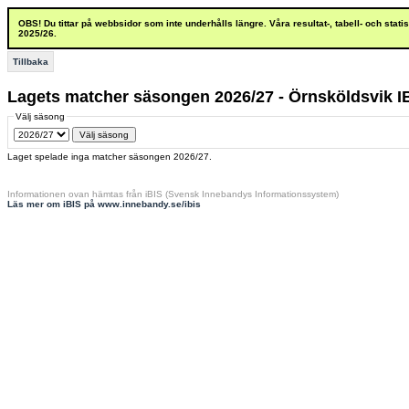
OBS! Du tittar på webbsidor som inte underhålls längre. Våra resultat-, tabell- och stat
2025/26.
Tillbaka
Lagets matcher säsongen 2026/27 - Örnsköldsvik I
Välj säsong
Laget spelade inga matcher säsongen 2026/27.
Informationen ovan hämtas från iBIS (Svensk Innebandys Informationssystem)
Läs mer om iBIS på www.innebandy.se/ibis