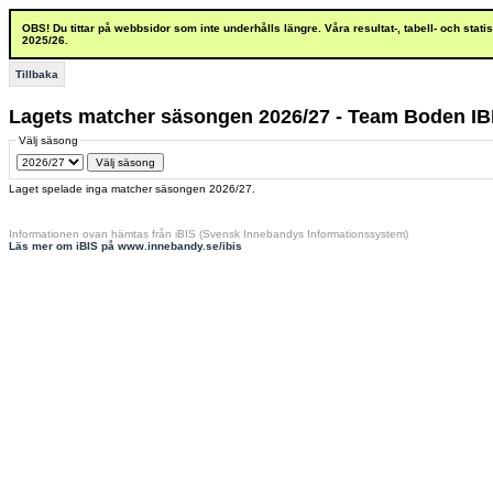
OBS! Du tittar på webbsidor som inte underhålls längre. Våra resultat-, tabell- och stat
2025/26.
Tillbaka
Lagets matcher säsongen 2026/27 - Team Boden IB
Välj säsong
Laget spelade inga matcher säsongen 2026/27.
Informationen ovan hämtas från iBIS (Svensk Innebandys Informationssystem)
Läs mer om iBIS på www.innebandy.se/ibis