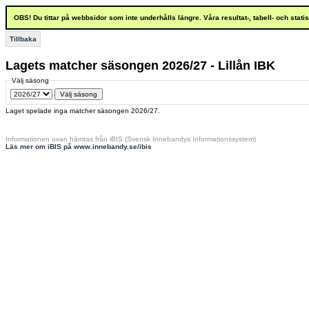
OBS! Du tittar på webbsidor som inte underhålls längre. Våra resultat-, tabell- och stat
Tillbaka
Lagets matcher säsongen 2026/27 - Lillån IBK
Välj säsong
Laget spelade inga matcher säsongen 2026/27.
Informationen ovan hämtas från iBIS (Svensk Innebandys Informationssystem)
Läs mer om iBIS på www.innebandy.se/ibis