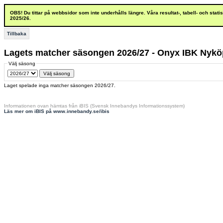
OBS! Du tittar på webbsidor som inte underhålls längre. Våra resultat-, tabell- och stat
2025/26.
Tillbaka
Lagets matcher säsongen 2026/27 - Onyx IBK Nykö
Välj säsong
Laget spelade inga matcher säsongen 2026/27.
Informationen ovan hämtas från iBIS (Svensk Innebandys Informationssystem)
Läs mer om iBIS på www.innebandy.se/ibis