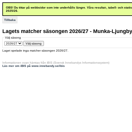
OBS! Du tittar på webbsidor som inte underhålls längre. Våra resultat-, tabell- och stat
2025/26.
Tillbaka
Lagets matcher säsongen 2026/27 - Munka-Ljungby
Välj säsong
Laget spelade inga matcher säsongen 2026/27.
Informationen ovan hämtas från iBIS (Svensk Innebandys Informationssystem)
Läs mer om iBIS på www.innebandy.se/ibis