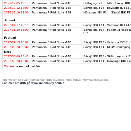
2026-12-05
11:00
Pantamera F Röd Norra -14B
Skillingaryds IK F14/2 - Sävsjö IBK
2026-12-12
13:00
Pantamera F Röd Norra -14B
Sävsjö IBK F14 - Hovslätts IK F14-
2026-12-19
13:00
Pantamera F Röd Norra -14B
Månsarps IBK F14 - Sävsjö IBK F1
Januari
2027-01-17
13:15
Pantamera F Röd Norra -14B
Sävsjö IBK F14 - Värnamo IK F14-
2027-01-30
13:00
Pantamera F Röd Norra -14B
Sävsjö IBK F14 - Fagerhult Habo
F15
Februari
2027-02-13
10:00
Pantamera F Röd Norra -14B
Sävsjö IBK F14 - Vetlanda IBF F14
2027-02-20
09:30
Pantamera F Röd Norra -14B
Sävsjö IBK F14 - KFUM Jönköping
Mars
2027-03-06
13:45
Pantamera F Röd Norra -14B
Sävsjö IBK F14 - Skillingaryds IK F
2027-03-20
10:00
Pantamera F Röd Norra -14B
Sävsjö IBK F14 - Månsarps IBK F1
Röd text
= Ändrad matchtid
Informationen ovan hämtas från iBIS (Svensk Innebandys Informationssystem)
Läs mer om iBIS på www.innebandy.se/ibis