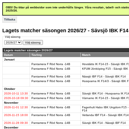
OBS! Du tittar på webbsidor som inte underhålls längre. Våra resultat-, tabell- och stat
2025/26.
Tillbaka
Lagets matcher säsongen 2026/27 - Sävsjö IBK F14
Välj säsong
Lagets matcher säsongen 2026/27
Datum
Tävling
Match
Januari
Pantamera F Röd Norra -14B
Hovslätts IK F14-15 - Sävsjö IBK F
Pantamera F Röd Norra -14B
KFUM Jönköping F15 - Sävsjö IBK
Pantamera F Röd Norra -14B
Nässjö IBF F14 - Sävsjö IBK F14
Pantamera F Röd Norra -14B
Husqvarna IK F14/3 - Sävsjö IBK 
Oktober
2026-10-11
13:30
Pantamera F Röd Norra -14B
Sävsjö IBK F14 - Husqvarna IK F1
2026-10-18
09:30
Pantamera F Röd Norra -14B
Värnamo IK F14-15 - Sävsjö IBK F
November
2026-11-01
12:30
Pantamera F Röd Norra -14B
Fagerhult Habo IBK Ungdom F15 -
F14
2026-11-15
18:00
Pantamera F Röd Norra -14B
Vetlanda IBF F14 - Sävsjö IBK F14
2026-11-28
09:30
Pantamera F Röd Norra -14B
Sävsjö IBK F14 - Nässjö IBF F14
December