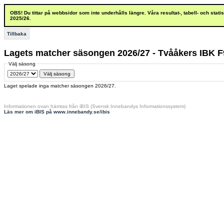
OBS! Du tittar på webbsidor som inte underhålls längre. Våra resultat-, tabell- och stat
2025/26.
Tillbaka
Lagets matcher säsongen 2026/27 - Tvååkers IBK F
Välj säsong
Laget spelade inga matcher säsongen 2026/27.
Informationen ovan hämtas från iBIS (Svensk Innebandys Informationssystem)
Läs mer om iBIS på www.innebandy.se/ibis