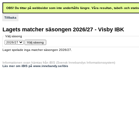
OBS! Du tittar på webbsidor som inte underhålls längre. Våra resultat-, tabell- och stat
Tillbaka
Lagets matcher säsongen 2026/27 - Visby IBK
Välj säsong
Laget spelade inga matcher säsongen 2026/27.
Informationen ovan hämtas från iBIS (Svensk Innebandys Informationssystem)
Läs mer om iBIS på www.innebandy.se/ibis