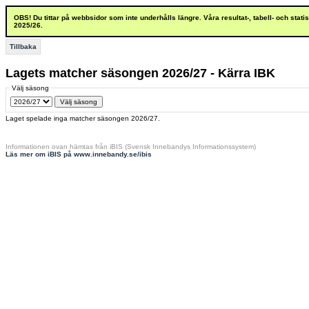
OBS! Du tittar på webbsidor som inte underhålls längre. Våra resultat-, tabell- och stat
2025/26.
Tillbaka
Lagets matcher säsongen 2026/27 - Kärra IBK
Välj säsong
Laget spelade inga matcher säsongen 2026/27.
Informationen ovan hämtas från iBIS (Svensk Innebandys Informationssystem)
Läs mer om iBIS på www.innebandy.se/ibis