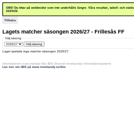
OBS! Du tittar på webbsidor som inte underhålls längre. Våra resultat-, tabell- och stat
2025/26.
Tillbaka
Lagets matcher säsongen 2026/27 - Frillesås FF
Välj säsong
Laget spelade inga matcher säsongen 2026/27.
Informationen ovan hämtas från iBIS (Svensk Innebandys Informationssystem)
Läs mer om iBIS på www.innebandy.se/ibis