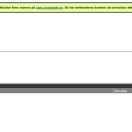
istiksidor finns numera på
stats.innebandy.se
. De här webbsidorna kommer att avvecklas eft
Resultat