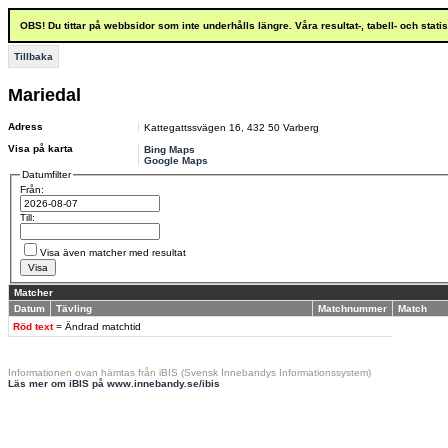
OBS! Du tittar på webbsidor som inte underhålls längre. Våra resultat-, tabell- och stat
Tillbaka
Mariedal
Adress
Kattegattssvägen 16
,
432 50
Varberg
Visa på karta
Bing Maps
Google Maps
Datumfilter
Från:
Till:
Visa även matcher med resultat
Matcher
Datum
Tävling
Matchnummer
Match
Röd text
= Ändrad matchtid
Informationen ovan hämtas från iBIS (Svensk Innebandys Informationssystem)
Läs mer om iBIS på www.innebandy.se/ibis