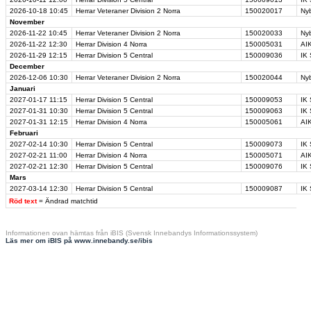
2026-10-18
10:45
Herrar Veteraner Division 2 Norra
150020017
Ny
November
2026-11-22
10:45
Herrar Veteraner Division 2 Norra
150020033
Nyb
2026-11-22
12:30
Herrar Division 4 Norra
150005031
AIK
2026-11-29
12:15
Herrar Division 5 Central
150009036
IK 
December
2026-12-06
10:30
Herrar Veteraner Division 2 Norra
150020044
Ny
Januari
2027-01-17
11:15
Herrar Division 5 Central
150009053
IK 
2027-01-31
10:30
Herrar Division 5 Central
150009063
IK 
2027-01-31
12:15
Herrar Division 4 Norra
150005061
AIK
Februari
2027-02-14
10:30
Herrar Division 5 Central
150009073
IK 
2027-02-21
11:00
Herrar Division 4 Norra
150005071
AIK
2027-02-21
12:30
Herrar Division 5 Central
150009076
IK 
Mars
2027-03-14
12:30
Herrar Division 5 Central
150009087
IK 
Röd text
= Ändrad matchtid
Informationen ovan hämtas från iBIS (Svensk Innebandys Informationssystem)
Läs mer om iBIS på www.innebandy.se/ibis