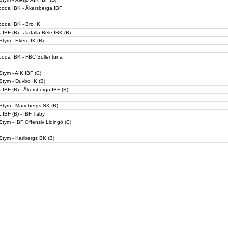
boda IBK - Åkersberga IBF
oda IBK - Bro IK
 IBF (B) - Järfälla Bele IBK (B)
Stym - Ekerö IK (B)
boda IBK - FBC Sollentuna
Stym - AIK IBF (C)
Stym - Duvbo IK (B)
 IBF (B) - Åkersberga IBF (B)
Stym - Mariebergs SK (B)
 IBF (B) - IBF Täby
Stym - IBF Offensiv Lidingö (C)
Stym - Karlbergs BK (B)