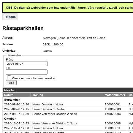
OBS! Du tittar på webbsidor som inte underhålls längre. Våra resultat-, tabell- och stat
Tillbaka
Råstaparkhallen
Adress
Sjövägen (Solna Tenniscenter)
,
169 55
Solna
Telefon
08-514 200 50
Underlag
Gummi
Datumfilter
Från:
Till:
Visa även matcher med resultat
Matcher
Datum
Tävling
Matchnummer
Ma
September
2026-09-20
10:30
Herrar Division 4 Norra
150005001
AIK
2026-09-20
12:15
Herrar Division 5 Central
150009003
IK
2026-09-27
10:30
Herrar Veteraner Division 2 Norra
150020004
Ny
Oktober
2026-10-04
10:45
Herrar Veteraner Division 2 Norra
150020008
Ny
2026-10-04
12:30
Herrar Division 4 Norra
150005011
AIK
2026-10-11
12:00
Herrar Division 5 Central
150009013
IK 