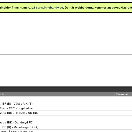
istiksidor finns numera på
stats.innebandy.se
. De här webbsidorna kommer att avvecklas eft
tch
Resultat
 IBF (B) - Väsby AIK (B)
 Stym - FBC Kungsholmen
boda IBK - Hässelby SK IBK
boda IBK - Danderyd FC
 IBF (B) - Mariebergs SK (A)
Stym - Älvsjö AIK IBF (D)