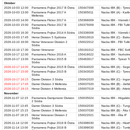
Oktober
2026-10-03
12:00
Pantamera Pojkar 2017 B Östra
150447008
Nacka IBK (B) - Tyres
2026-10-03
13:00
Pantamera Pojkar 2017 A
150365011
Nacka IBK (A) - Karl
Mellersta
2026-10-03
14:00
Pantamera Flickor 2017 A
150366009
Nacka IBK - Värmdö 
2026-10-03
15:00
Pantamera Flickor 2017 B
150375009
Nacka IBK - FBI Tulli
Södra
2026-10-03
16:30
Pantamera Pojkar 2014 A Södra
150336008
Nacka IBK - Värmdö 
2026-10-03
17:45
Herrar Division 5 Sydöstra
150010010
Nacka IBK (C) - Balr
2026-10-10
16:00
Herrar Veteraner Division 2
150022012
Nacka IBK - FBI Tulli
Södra
2026-10-10
17:30
Damer Veteraner
150191012
Nacka IBK - FBC Sol
2026-10-17
12:00
Pantamera Flickor 2016 A
150416022
Nacka IBK - Vaxholm
2026-10-17
13:00
Pantamera Flickor 2015 B
150463017
Nacka IBK - Tyresö T
Södra
2026-10-17
14:00
Pantamera Pojkar 2015 B Östra
150344020
Nacka IBK (A) - Segel
2026-10-17
15:00
Pantamera Pojkar 2015 B
150343020
Nacka IBK (C) - Tyres
Södra
2026-10-17
16:15
Damer Division 3 Södra
150042020
Nacka IBK (C) - Ingar
2026-10-17
17:45
Damer Division 3 Mellersta
150037020
Nacka IBK (B) - Järfä
2026-10-17
19:15
Herrar Division 4 Mellersta
150007019
Nacka IBK (B) - Atlet
November
2026-11-07
12:15
Pantamera Damjuniorer Division
150035024
Nacka IBK - Högalids
2 Södra
2026-11-07
13:45
Damer Division 3 Södra
150042030
Nacka IBK (C) - Tunge
2026-11-07
15:15
Damer Division 3 Mellersta
150037030
Nacka IBK (B) - Älta I
2026-11-07
18:15
Herrar Veteraner Division 2
150022021
Nacka IBK - Älta IF
Södra
2026-11-14
12:00
Pantamera Pojkar 2016 B Östra
150398030
Nacka IBK (A) - Häst
2026-11-14
13:00
Pantamera Pojkar 2016 B
150399030
Nacka IBK (C) - Tum