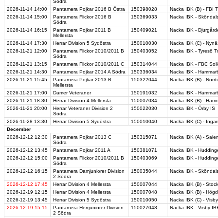
Södra
2026-11-14
14:00
Pantamera Pojkar 2016 B Östra
150398028
Nacka IBK (B) - FBI T
2026-11-14
15:00
Pantamera Flickor 2016 B
150369033
Nacka IBK - Sköndal
Södra
2026-11-14
16:15
Pantamera Pojkar 2011 B
150409021
Nacka IBK - Djurgård
Mellersta
2026-11-14
17:30
Herrar Division 5 Sydöstra
150010030
Nacka IBK (C) - Nyn
2026-11-21
12:00
Pantamera Flickor 2010/2011 B
150403052
Nacka IBK - Tyresö T
Södra
2026-11-21
13:15
Pantamera Flickor 2010/2011 C
150314044
Nacka IBK - FBC Sol
2026-11-21
14:30
Pantamera Pojkar 2014 A Södra
150336034
Nacka IBK - Hammarb
2026-11-21
15:45
Pantamera Pojkar 2013 B
150322044
Nacka IBK (B) - Norrtu
Mellersta
2026-11-21
17:00
Damer Veteraner
150191032
Nacka IBK - Hammarb
2026-11-21
18:30
Herrar Division 4 Mellersta
150007034
Nacka IBK (B) - Hamm
2026-11-21
20:00
Herrar Veteraner Division 2
150022030
Nacka IBK - Örby IS
Södra
2026-11-28
13:30
Herrar Division 5 Sydöstra
150010040
Nacka IBK (C) - Ingar
December
2026-12-12
12:30
Pantamera Pojkar 2013 C
150315071
Nacka IBK (A) - Sale
Södra
2026-12-12
13:45
Pantamera Pojkar 2011 A
150381071
Nacka IBK - Hudding
2026-12-12
15:00
Pantamera Flickor 2010/2011 B
150403069
Nacka IBK - Hudding
Södra
2026-12-12
16:15
Pantamera Damjuniorer Division
150035044
Nacka IBK - Sköndals
2 Södra
2026-12-12
17:45
Herrar Division 4 Mellersta
150007044
Nacka IBK (B) - Stoc
2026-12-19
12:15
Herrar Division 4 Mellersta
150007048
Nacka IBK (B) - Högd
2026-12-19
13:45
Herrar Division 5 Sydöstra
150010050
Nacka IBK (C) - Visby
2026-12-19
15:15
Pantamera Herrjuniorer Division
150027048
Nacka IBK - Visby IB
2 Södra