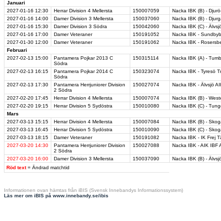
Januari
2027-01-16
12:30
Herrar Division 4 Mellersta
150007059
Nacka IBK (B) - Djurö
2027-01-16
14:00
Damer Division 3 Mellersta
150037060
Nacka IBK (B) - Djurg
2027-01-16
15:30
Damer Division 3 Södra
150042060
Nacka IBK (C) - Älvsj
2027-01-16
17:00
Damer Veteraner
150191052
Nacka IBK - Sundbyb
2027-01-30
12:00
Damer Veteraner
150191062
Nacka IBK - Rosersb
Februari
2027-02-13
15:00
Pantamera Pojkar 2013 C
150315114
Nacka IBK (A) - Tum
Södra
2027-02-13
16:15
Pantamera Pojkar 2014 C
150323074
Nacka IBK - Tyresö T
Södra
2027-02-13
17:30
Pantamera Herrjuniorer Division
150027074
Nacka IBK - Älvsjö AI
2 Södra
2027-02-20
17:45
Herrar Division 4 Mellersta
150007074
Nacka IBK (B) - Wes
2027-02-20
19:15
Herrar Division 5 Sydöstra
150010080
Nacka IBK (C) - Tunge
Mars
2027-03-13
15:15
Herrar Division 4 Mellersta
150007084
Nacka IBK (B) - Sko
2027-03-13
16:45
Herrar Division 5 Sydöstra
150010090
Nacka IBK (C) - Sko
2027-03-13
18:15
Damer Veteraner
150191082
Nacka IBK - IK Frej 
2027-03-20
14:30
Pantamera Herrjuniorer Division
150027088
Nacka IBK - AIK IBF
2 Södra
2027-03-20
16:00
Damer Division 3 Mellersta
150037090
Nacka IBK (B) - Älvsj
Röd text
= Ändrad matchtid
Informationen ovan hämtas från iBIS (Svensk Innebandys Informationssystem)
Läs mer om iBIS på www.innebandy.se/ibis