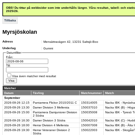
OBS! Du tittar på webbsidor som inte underhålls längre. Våra resultat-, tabell- och stat
2025/26.
Tillbaka
Myrsjöskolan
Adress
Mensättravägen 42
,
13231
Saltsjö-Boo
Underlag
Gummi
Datumfilter
Från:
Till:
Visa även matcher med resultat
Matcher
Datum
Tävling
Matchnummer
Match
September
2026-09-26
12:15
Pantamera Flickor 2010/2011 C
150314005
Nacka IBK - Nynäsh
2026-09-26
13:30
Damer Division 3 Mellersta
150037010
Nacka IBK (B) - Högal
2026-09-26
15:00
Pantamera Damjuniorer Division
150035008
Nacka IBK - Tyresö T
2 Södra
2026-09-26
16:30
Damer Division 3 Södra
150042010
Nacka IBK (C) - Hudd
2026-09-26
18:00
Herrar Division 4 Mellersta
150007008
Nacka IBK (B) - Älta I
2026-09-26
19:30
Herrar Veteraner Division 2
150022003
Nacka IBK - Skogås/
Södra