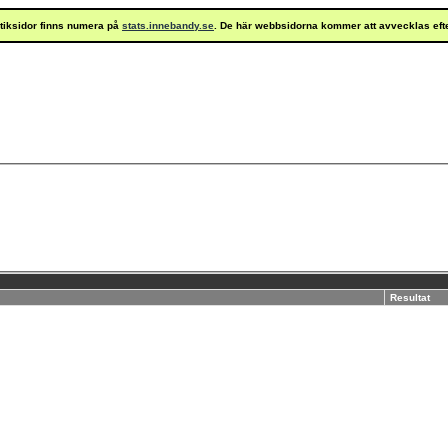
istiksidor finns numera på
stats.innebandy.se
. De här webbsidorna kommer att avvecklas eft
Resultat