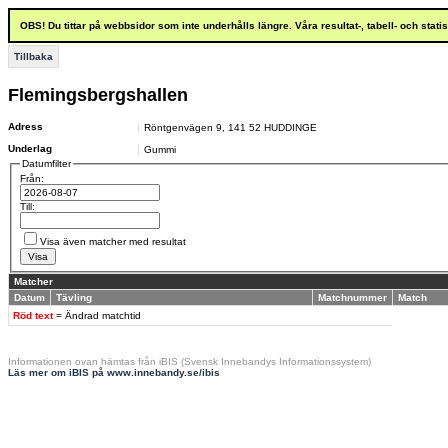
OBS! Du tittar på webbsidor som inte underhålls längre. Våra resultat-, tabell- och stat
Tillbaka
Flemingsbergshallen
Adress
Röntgenvägen 9
,
141 52
HUDDINGE
Underlag
Gummi
Datumfilter
Från:
Till:
Visa även matcher med resultat
Matcher
Datum
Tävling
Matchnummer
Match
Röd text
= Ändrad matchtid
Informationen ovan hämtas från iBIS (Svensk Innebandys Informationssystem)
Läs mer om iBIS på www.innebandy.se/ibis