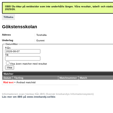
OBS! Du tittar på webbsidor som inte underhålls längre. Våra resultat-, tabell- och stat
2025/26.
Tillbaka
Gökstensskolan
Adress
Torshälla
Underlag
Gummi
Datumfilter
Från:
Till:
Visa även matcher med resultat
Matcher
Datum
Tävling
Matchnummer
Match
Röd text
= Ändrad matchtid
Informationen ovan hämtas från iBIS (Svensk Innebandys Informationssystem)
Läs mer om iBIS på www.innebandy.se/ibis