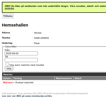
OBS! Du tittar på webbsidor som inte underhålls längre. Våra resultat-, tabell- och stat
2025/26.
Tillbaka
Hemsehallen
Adress
Hemse
Telefon
0498-269650
Underlag
Plast
Datumfilter
Från:
Till:
Visa även matcher med resultat
Matcher
Datum
Tävling
Matchnummer
Match
Röd text
= Ändrad matchtid
Informationen ovan hämtas från iBIS (Svensk Innebandys Informationssystem)
Läs mer om iBIS på www.innebandy.se/ibis