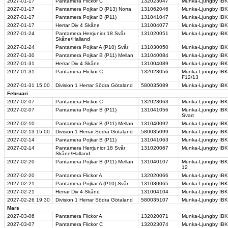
2027-01-17
Pantamera Flickor C
132023047
Munka-Ljungby IBK 
2027-01-17
Pantamera Pojkar D (P13) Norra
131062046
Munka-Ljungby IBK
2027-01-17
Pantamera Pojkar B (P11)
131041047
Munka-Ljungby IBK
2027-01-17
Herrar Div 4 Skåne
131004077
Munka-Ljungby IBK
2027-01-24
Pantamera Herrjunior 18 Svår
131020051
Munka-Ljungby IBK
Skåne/Halland
2027-01-24
Pantamera Pojkar A (P10) Svår
131030050
Munka-Ljungby IBK
2027-01-30
Pantamera Pojkar B (P11) Mellan
131040084
Munka-Ljungby IBK 
2027-01-31
Herrar Div 4 Skåne
131004089
Munka-Ljungby IBK
2027-01-31
Pantamera Flickor C
132023056
Munka-Ljungby IBK 
F12/13
2027-01-31
15:00
Division 1 Herrar Södra Götaland
580035089
Munka-Ljungby IBK 
Februari
2027-02-07
Pantamera Flickor C
132023063
Munka-Ljungby IBK
2027-02-07
Pantamera Pojkar B (P11)
131041056
Munka-Ljungby IBK
Svart
2027-02-10
Pantamera Pojkar B (P11) Mellan
131040092
Munka-Ljungby IBK
2027-02-13
15:00
Division 1 Herrar Södra Götaland
580035099
Munka-Ljungby IBK 
2027-02-14
Pantamera Pojkar B (P11)
131041063
Munka-Ljungby IBK 
2027-02-14
Pantamera Herrjunior 18 Svår
131020067
Munka-Ljungby IBK
Skåne/Halland
2027-02-20
Pantamera Pojkar B (P11) Mellan
131040107
Munka-Ljungby IBK
12
2027-02-20
Pantamera Flickor A
132020066
Munka-Ljungby IBK
2027-02-21
Pantamera Pojkar A (P10) Svår
131030065
Munka-Ljungby IBK
2027-02-21
Herrar Div 4 Skåne
131004104
Munka-Ljungby IBK
2027-02-26
19:30
Division 1 Herrar Södra Götaland
580035107
Munka-Ljungby IBK
Mars
2027-03-06
Pantamera Flickor A
132020071
Munka-Ljungby IBK
2027-03-07
Pantamera Flickor C
132023074
Munka-Ljungby IBK