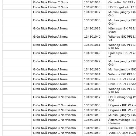
Grön Nivå Flickor C Norra
134201034
Gantofta IBK F19 -
Grön Nivå Flickor C Norra
134201035
FBC Engelholm F18
Grön Nivå Pojkar A Norra
134301037
Munka-Ljungby IBK 
Grön
Grön Nivå Pojkar A Norra
134301038
Munka-Ljungby IBK 
Grön
Grön Nivå Pojkar A Norra
134301039
Hjärnarps IBK P17/
Svart
Grön Nivå Pojkar A Norra
134301040
Willands IBK PF18/
Vit
Grön Nivå Pojkar A Norra
134301041
Willands IBK PF18/
P18 blå
Grön Nivå Pojkar A Norra
134301042
Hjärnarps IBK P17/
vit
Grön Nivå Pojkar A Norra
134301079
Munka-Ljungby IBK 
Grön
Grön Nivå Pojkar A Norra
134301080
Munka-Ljungby IBK
Grön Nivå Pojkar A Norra
134301081
Willands IBK PF18/
Grön Nivå Pojkar A Norra
134301082
Röke IBK P17 Röd -
Grön Nivå Pojkar A Norra
134301083
Röke IBK P17 Svart
Grön Nivå Pojkar A Norra
134301084
Willands IBK PF18/
P18 blå
Grön Nivå Pojkar C Nordvästra
134501057
FBC Helsingborg P1
Röd
Grön Nivå Pojkar C Nordvästra
134501058
Höganäs IBF P19 rö
Grön Nivå Pojkar C Nordvästra
134501059
Höganäs IBF P19 b
Grön Nivå Pojkar C Nordvästra
134501060
Munka-Ljungby IBK 
Grön Nivå Pojkar C Nordvästra
134501061
Åstorp/Kvidinge IB
Ramlösa
Grön Nivå Pojkar C Nordvästra
134501062
Förslövs IF FP18/1
Grön Nivå Pojkar C Nordvästra
134501063
Vv84 SK Bjuv 19/2