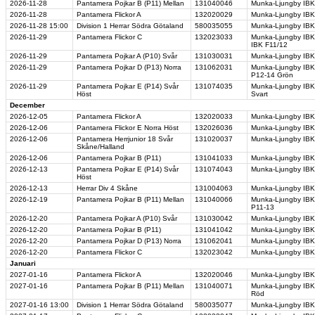
2026-11-28
Pantamera Pojkar B (P11) Mellan
131040046
Munka-Ljungby IBK
2026-11-28
Pantamera Flickor A
132020029
Munka-Ljungby IBK
2026-11-28
15:00
Division 1 Herrar Södra Götaland
580035055
Munka-Ljungby IBK 
2026-11-29
Pantamera Flickor C
132023033
Munka-Ljungby IBK 
IBK F11/12
2026-11-29
Pantamera Pojkar A (P10) Svår
131030031
Munka-Ljungby IBK
2026-11-29
Pantamera Pojkar D (P13) Norra
131062031
Munka-Ljungby IBK 
P12-14 Grön
2026-11-29
Pantamera Pojkar E (P14) Svår
131074035
Munka-Ljungby IBK
Höst
Svart
December
2026-12-05
Pantamera Flickor A
132020033
Munka-Ljungby IBK 
2026-12-06
Pantamera Flickor E Norra Höst
132026036
Munka-Ljungby IBK
2026-12-06
Pantamera Herrjunior 18 Svår
131020037
Munka-Ljungby IB
Skåne/Halland
2026-12-06
Pantamera Pojkar B (P11)
131041033
Munka-Ljungby IBK 
2026-12-13
Pantamera Pojkar E (P14) Svår
131074043
Munka-Ljungby IBK
Höst
2026-12-13
Herrar Div 4 Skåne
131004063
Munka-Ljungby IBK 
2026-12-19
Pantamera Pojkar B (P11) Mellan
131040066
Munka-Ljungby IBK
P11-13
2026-12-20
Pantamera Pojkar A (P10) Svår
131030042
Munka-Ljungby IBK
2026-12-20
Pantamera Pojkar B (P11)
131041042
Munka-Ljungby IBK 
2026-12-20
Pantamera Pojkar D (P13) Norra
131062041
Munka-Ljungby IBK
2026-12-20
Pantamera Flickor C
132023042
Munka-Ljungby IBK
Januari
2027-01-16
Pantamera Flickor A
132020046
Munka-Ljungby IBK
2027-01-16
Pantamera Pojkar B (P11) Mellan
131040071
Munka-Ljungby IBK
Röd
2027-01-16
13:00
Division 1 Herrar Södra Götaland
580035077
Munka-Ljungby IB