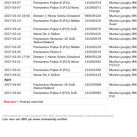
2027-03-07
Pantamera Pojkar B (P11)
131041074
Munka-Ljungby IBK
2027-03-07
Pantamera Pojkar D (P13) Norra
131062071
Munka-Ljungby IBK
Orange
2027-03-10
19:00
Division 1 Herrar Södra Götaland
580035118
Munka-Ljungby IBK 
2027-03-13
Pantamera Pojkar B (P11) Mellan
131040119
Munka-Ljungby IBK
Svart
2027-03-14
Pantamera Pojkar A (P10) Svår
131030075
Munka-Ljungby IBK 
2027-03-14
Herrar Div 4 Skåne
131004115
Munka-Ljungby IBK 
2027-03-14
Pantamera Herrjunior 18 Svår
131020078
Munka-Ljungby IBK 
Skåne/Halland
2027-03-20
Pantamera Pojkar B (P11) Mellan
131040126
Munka-Ljungby IBK
2027-03-20
Pantamera Flickor A
132020078
Munka-Ljungby IBK 
2027-03-20
17:00
Division 1 Herrar Södra Götaland
580035128
Munka-Ljungby IBK
2027-03-21
Pantamera Pojkar D (P13) Norra
131062081
Munka-Ljungby IBK 
P12/13
2027-03-21
Pantamera Pojkar B (P11)
131041085
Munka-Ljungby IBK 
2027-03-21
Herrar Div 4 Skåne
131004123
Munka-Ljungby IBK 
April
2027-04-04
Pantamera Herrjunior 18 Svår
131020089
Munka-Ljungby IBK 
Skåne/Halland
2027-04-04
Pantamera Pojkar A (P10) Svår
131030082
Munka-Ljungby IBK
P10
Röd text
= Ändrad matchtid
Informationen ovan hämtas från iBIS (Svensk Innebandys Informationssystem)
Läs mer om iBIS på www.innebandy.se/ibis