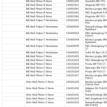
Blå Nivå Flickor B Norra
133001020
Gantofta IBK F15 
Blå Nivå Flickor B Norra
133001021
Höganäs IBF F15 -
Blå Nivå Flickor B Norra
133001061
Munka-Ljungby IBK
Blå Nivå Flickor B Norra
133001062
FBC Engelholm F16
Blå Nivå Flickor B Norra
133001063
Höganäs IBF F15 -
Blå Nivå Pojkar C Nordvästra
133400001
Munka-Ljungby IBK 
P16
Blå Nivå Pojkar C Nordvästra
133400002
Åstorp/Kvidinge IB
Rydebäck
Blå Nivå Pojkar C Nordvästra
133400003
FBC Helsingborg P
P16/17
Blå Nivå Pojkar C Nordvästra
133400049
Munka-Ljungby IBK
Rydebäck
Blå Nivå Pojkar C Nordvästra
133400050
FBC Helsingborg P
17
Blå Nivå Pojkar C Nordvästra
133400051
Vv84 SK Bjuv 15-1
Blå Nivå Flickor C Norra
133101022
Munka-Ljungby IBK 
Blå Nivå Flickor C Norra
133101023
FBC Helsingborg F1
Blå Nivå Flickor C Norra
133101024
Frosta IBF F15-17 
Blå Nivå Flickor C Norra
133101025
Hjärnarps IBK F15-
Blå Nivå Flickor C Norra
133101026
Frosta IBF F15-17 
Blå Nivå Flickor C Norra
133101027
Munka-Ljungby IBK
F16/17
Grön Nivå Flickor C Norra
134201029
Munka-Ljungby IBK 
F18/19 Grön
Grön Nivå Flickor C Norra
134201030
Häljarps SK F19/20
Svart
Grön Nivå Flickor C Norra
134201031
Åstorp/Kvidinge IB
Grön Nivå Flickor C Norra
134201032
FBC Engelholm F18
Grön Nivå Flickor C Norra
134201033
Åstorp/Kvidinge IB
IBK F18/19