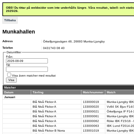
OBS! Du tittar på webbsidor som inte underhålls längre. Våra resultat-, tabell- och stat
2025/26.
Tillbaka
Munkahallen
Adress
Örkelljungavägen 46
,
26693
Munka-Ljungby
Telefon
0431?43 08 40
Datumfilter
Från:
Till:
Visa även matcher med resultat
Matcher
Datum
Tävling
Matchnummer
Match
Januari
Blå Nivå Flickor A
133000019
Munka-Ljungby IBK
Blå Nivå Flickor A
133000020
Vv84 SK Bjuv F14/1
Blå Nivå Flickor A
133000021
Örkelljunga IF F14
Blå Nivå Flickor A
133000061
Munka-Ljungby IBK
Blå Nivå Flickor A
133000062
Röke IBK F15/16 -
Blå Nivå Flickor A
133000063
IBK Lund F2014-20
Blå Nivå Flickor B Norra
133001019
Munka-Ljungby IBK