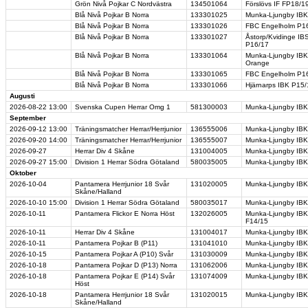
Grön Nivå Pojkar C Nordvästra
134501064
Förslövs IF FP18/1
Blå Nivå Pojkar B Norra
133301025
Munka-Ljungby IBK
Blå Nivå Pojkar B Norra
133301026
FBC Engelholm P16
Blå Nivå Pojkar B Norra
133301027
Åstorp/Kvidinge IB
P16/17
Blå Nivå Pojkar B Norra
133301064
Munka-Ljungby IBK
Orange
Blå Nivå Pojkar B Norra
133301065
FBC Engelholm P16
Blå Nivå Pojkar B Norra
133301066
Hjärnarps IBK P15
Augusti
2026-08-22
13:00
Svenska Cupen Herrar Omg 1
581300003
Munka-Ljungby IBK 
September
2026-09-12
13:00
Träningsmatcher Herrar/Herrjunior
136555006
Munka-Ljungby IBK
2026-09-20
14:00
Träningsmatcher Herrar/Herrjunior
136555007
Munka-Ljungby IBK J
2026-09-27
Herrar Div 4 Skåne
131004005
Munka-Ljungby IBK
2026-09-27
15:00
Division 1 Herrar Södra Götaland
580035005
Munka-Ljungby IBK 
Oktober
2026-10-04
Pantamera Herrjunior 18 Svår
131020005
Munka-Ljungby IBK
Skåne/Halland
2026-10-10
15:00
Division 1 Herrar Södra Götaland
580035017
Munka-Ljungby IBK 
2026-10-11
Pantamera Flickor E Norra Höst
132026005
Munka-Ljungby IBK
F14/15
2026-10-11
Herrar Div 4 Skåne
131004017
Munka-Ljungby IBK
2026-10-11
Pantamera Pojkar B (P11)
131041010
Munka-Ljungby IBK
2026-10-15
Pantamera Pojkar A (P10) Svår
131030009
Munka-Ljungby IBK
2026-10-18
Pantamera Pojkar D (P13) Norra
131062006
Munka-Ljungby IBK 
2026-10-18
Pantamera Pojkar E (P14) Svår
131074009
Munka-Ljungby IB
Höst
2026-10-18
Pantamera Herrjunior 18 Svår
131020015
Munka-Ljungby IBK
Skåne/Halland