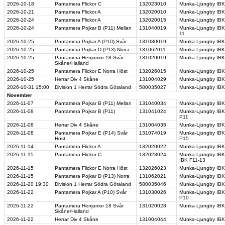
2026-10-18
Pantamera Flickor C
132023010
Munka-Ljungby IBK
2026-10-21
Pantamera Flickor A
132020010
Munka-Ljungby IBK
2026-10-24
Pantamera Flickor A
132020015
Munka-Ljungby IBK
2026-10-24
Pantamera Pojkar B (P11) Mellan
131040019
Munka-Ljungby IBK 
11
2026-10-25
Pantamera Pojkar A (P10) Svår
131030019
Munka-Ljungby IBK 
2026-10-25
Pantamera Pojkar D (P13) Norra
131062011
Munka-Ljungby IBK
2026-10-25
Pantamera Herrjunior 18 Svår
131020019
Munka-Ljungby IBK
Skåne/Halland
2026-10-25
Pantamera Flickor E Norra Höst
132026015
Munka-Ljungby IBK
2026-10-25
Herrar Div 4 Skåne
131004029
Munka-Ljungby IBK 
2026-10-31
15:00
Division 1 Herrar Södra Götaland
580035027
Munka-Ljungby IBK
November
2026-11-07
Pantamera Pojkar B (P11) Mellan
131040034
Munka-Ljungby IBK 
2026-11-08
Pantamera Pojkar B (P11)
131041024
Munka-Ljungby IBK 
P11
2026-11-08
Herrar Div 4 Skåne
131004035
Munka-Ljungby IBK 
2026-11-08
Pantamera Pojkar E (P14) Svår
131074019
Munka-Ljungby IBK 
Höst
P15
2026-11-14
Pantamera Flickor A
132020022
Munka-Ljungby IBK 
2026-11-15
Pantamera Flickor C
132023024
Munka-Ljungby IBK 
IBK F11-13
2026-11-15
Pantamera Flickor E Norra Höst
132026023
Munka-Ljungby IBK
2026-11-15
Pantamera Pojkar D (P13) Norra
131062021
Munka-Ljungby IBK
2026-11-20
19:30
Division 1 Herrar Södra Götaland
580035046
Munka-Ljungby IBK 
2026-11-22
Pantamera Pojkar A (P10) Svår
131030026
Munka-Ljungby IBK
P10
2026-11-22
Pantamera Herrjunior 18 Svår
131020028
Munka-Ljungby IBK
Skåne/Halland
2026-11-22
Herrar Div 4 Skåne
131004044
Munka-Ljungby IBK