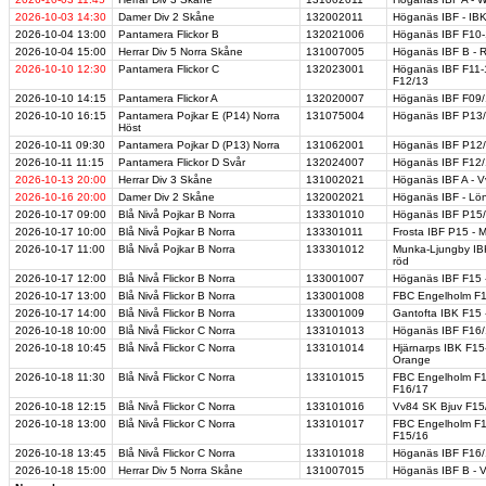
2026-10-03
14:30
Damer Div 2 Skåne
132002011
Höganäs IBF - IB
2026-10-04
13:00
Pantamera Flickor B
132021006
Höganäs IBF F10-
2026-10-04
15:00
Herrar Div 5 Norra Skåne
131007005
Höganäs IBF B - 
2026-10-10
12:30
Pantamera Flickor C
132023001
Höganäs IBF F11-1
F12/13
2026-10-10
14:15
Pantamera Flickor A
132020007
Höganäs IBF F09/
2026-10-10
16:15
Pantamera Pojkar E (P14) Norra
131075004
Höganäs IBF P13/
Höst
2026-10-11
09:30
Pantamera Pojkar D (P13) Norra
131062001
Höganäs IBF P12/
2026-10-11
11:15
Pantamera Flickor D Svår
132024007
Höganäs IBF F12/
2026-10-13
20:00
Herrar Div 3 Skåne
131002021
Höganäs IBF A - V
2026-10-16
20:00
Damer Div 2 Skåne
132002021
Höganäs IBF - Lö
2026-10-17
09:00
Blå Nivå Pojkar B Norra
133301010
Höganäs IBF P15/1
2026-10-17
10:00
Blå Nivå Pojkar B Norra
133301011
Frosta IBF P15 - 
2026-10-17
11:00
Blå Nivå Pojkar B Norra
133301012
Munka-Ljungby IB
röd
2026-10-17
12:00
Blå Nivå Flickor B Norra
133001007
Höganäs IBF F15 
2026-10-17
13:00
Blå Nivå Flickor B Norra
133001008
FBC Engelholm F1
2026-10-17
14:00
Blå Nivå Flickor B Norra
133001009
Gantofta IBK F15
2026-10-18
10:00
Blå Nivå Flickor C Norra
133101013
Höganäs IBF F16/
2026-10-18
10:45
Blå Nivå Flickor C Norra
133101014
Hjärnarps IBK F15
Orange
2026-10-18
11:30
Blå Nivå Flickor C Norra
133101015
FBC Engelholm F1
F16/17
2026-10-18
12:15
Blå Nivå Flickor C Norra
133101016
Vv84 SK Bjuv F15/
2026-10-18
13:00
Blå Nivå Flickor C Norra
133101017
FBC Engelholm F1
F15/16
2026-10-18
13:45
Blå Nivå Flickor C Norra
133101018
Höganäs IBF F16/1
2026-10-18
15:00
Herrar Div 5 Norra Skåne
131007015
Höganäs IBF B - 