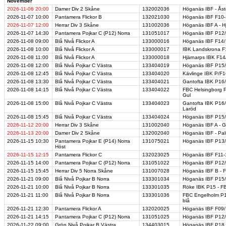
November
2026-11-06
20:00
Damer Div 2 Skåne
132002036
Höganäs IBF - Åst
2026-11-07
10:00
Pantamera Flickor B
132021030
Höganäs IBF F10-
2026-11-07
12:00
Herrar Div 3 Skåne
131002036
Höganäs IBF A - H
2026-11-07
14:30
Pantamera Pojkar C (P12) Norra
131051017
Höganäs IBF P12/1
2026-11-08
09:00
Blå Nivå Flickor A
133000016
Höganäs IBF F14/
2026-11-08
10:00
Blå Nivå Flickor A
133000017
IBK Landskrona F1
2026-11-08
11:00
Blå Nivå Flickor A
133000018
Hjärnarps IBK F14
2026-11-08
12:00
Blå Nivå Pojkar C Västra
133404019
Höganäs IBF P15/
2026-11-08
12:45
Blå Nivå Pojkar C Västra
133404020
Kävlinge IBK P/F1
2026-11-08
13:30
Blå Nivå Pojkar C Västra
133404021
Gantofta IBK P16/
2026-11-08
14:15
Blå Nivå Pojkar C Västra
133404022
FBC Helsingborg P
Gul
2026-11-08
15:00
Blå Nivå Pojkar C Västra
133404023
Gantofta IBK P16/
Laröd
2026-11-08
15:45
Blå Nivå Pojkar C Västra
133404024
Höganäs IBF P15/1
2026-11-12
20:00
Herrar Div 3 Skåne
131002040
Höganäs IBF A - G
2026-11-13
20:00
Damer Div 2 Skåne
132002040
Höganäs IBF - Pa
2026-11-15
10:30
Pantamera Pojkar E (P14) Norra
131075021
Höganäs IBF P13/1
Höst
2026-11-15
12:15
Pantamera Flickor C
132023025
Höganäs IBF F11-1
2026-11-15
14:00
Pantamera Pojkar C (P12) Norra
131051022
Höganäs IBF P12/1
2026-11-15
15:45
Herrar Div 5 Norra Skåne
131007028
Höganäs IBF B - F
2026-11-21
09:00
Blå Nivå Pojkar B Norra
133301034
Höganäs IBF P15/
2026-11-21
10:00
Blå Nivå Pojkar B Norra
133301035
Röke IBK P15 - F
2026-11-21
11:00
Blå Nivå Pojkar B Norra
133301036
FBC Engelholm P1
blå
2026-11-21
12:30
Pantamera Flickor A
132020025
Höganäs IBF F09/
2026-11-21
14:15
Pantamera Pojkar C (P12) Norra
131051025
Höganäs IBF P12/
2026-11-22
09:00
Grön Nivå Pojkar B Västra
134403015
Höganäs IBF P18 