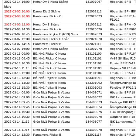
2027-02-14
16:00
Herrar Div 5 Norra Skåne
131007067
Höganäs IBF B - T
Mars
2027-03-05
20:00
Damer Div 2 Skåne
132002112
Höganäs IBF - IBK
2027-03-06
10:00
Pantamera Flickor C
132023073
Höganäs IBF F11-1
F11/12
2027-03-06
12:00
Herrar Div 3 Skåne
131002112
Höganäs IBF A - Ör
2027-03-06
14:30
Pantamera Flickor A
132020070
Höganäs IBF F09/1
2027-03-07
10:45
Pantamera Pojkar D (P13) Norra
131062073
Höganäs IBF P12/1
2027-03-07
12:30
Pantamera Flickor D Svår
132024070
Höganäs IBF F12/1
2027-03-07
14:15
Pantamera Flickor B
132021111
Höganäs IBF F10-
2027-03-07
16:00
Herrar Div 5 Norra Skåne
131007078
Höganäs IBF B - P
2027-03-13
09:00
Blå Nivå Flickor C Norra
133101100
Höganäs IBF F16/1
2027-03-13
09:45
Blå Nivå Flickor C Norra
133101101
Vv84 SK Bjuv F15/
2027-03-13
10:30
Blå Nivå Flickor C Norra
133101102
Frosta IBF F15-17
2027-03-13
11:15
Blå Nivå Flickor C Norra
133101103
Häljarps SK F16-1
2027-03-13
12:00
Blå Nivå Flickor C Norra
133101104
Frosta IBF F15-17
2027-03-13
13:30
Blå Nivå Pojkar B Norra
133301091
Höganäs IBF P15/1
2027-03-13
14:30
Blå Nivå Pojkar B Norra
133301092
Åstorp/Kvidinge I
2027-03-13
15:30
Blå Nivå Pojkar B Norra
133301093
Förslövs IF FP15/
2027-03-14
09:00
Grön Nivå Pojkar B Västra
134403071
Höganäs IBF P18 
2027-03-14
09:00
Grön Nivå Pojkar B Västra
134403072
IBK Landskrona P
2027-03-14
09:45
Grön Nivå Pojkar B Västra
134403073
Kävlinge IBK PF1
2027-03-14
09:45
Grön Nivå Pojkar B Västra
134403074
Åstorp/Kvidinge I
2027-03-14
10:30
Grön Nivå Pojkar B Västra
134403075
FBC Helsingborg 
2027-03-14
10:30
Grön Nivå Pojkar B Västra
134403076
Gantofta IBK P18
2027-03-14
11:15
Grön Nivå Pojkar B Västra
134403077
IBK Landskrona PF
19
2027-03-14
11:15
Grön Nivå Pojkar B Västra
134403078
Höganäs IBF P18 b
2027-03-14
12:30
Pantamera Flickor B
132021117
Höganäs IBF F10-