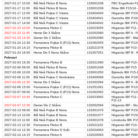
2027-01-17
10:00
Blå Nivå Flickor B Norra
133001038
FBC Engelholm F1
2027-01-17
11:00
Blå Nivå Flickor B Norra
133001039
Röke IBK F15/16 
2027-01-17
12:00
Blå Nivå Pojkar C Västra
133404040
Höganäs IBF P15/1
2027-01-17
13:00
Blå Nivå Pojkar C Västra
133404041
Gantofta IBK P16/
2027-01-17
14:00
Blå Nivå Pojkar C Västra
133404042
Kävlinge IBK P/F1
2027-01-23
10:00
Pantamera Flickor C
132023055
Höganäs IBF F11-
2027-01-23
11:45
Herrar Div 3 Skåne
131002080
Höganäs IBF A - F
2027-01-23
14:30
Damer Div 2 Skåne
132002080
Höganäs IBF - Ma
2027-01-24
12:30
Pantamera Pojkar D (P13) Norra
131062055
Höganäs IBF P12/
2027-01-24
14:15
Pantamera Flickor B
132021078
Höganäs IBF F10-
2027-01-24
16:00
Herrar Div 5 Norra Skåne
131007051
Höganäs IBF B - W
Februari
2027-02-03
19:30
Pantamera Flickor B
132021090
Höganäs IBF F10-
2027-02-06
09:00
Blå Nivå Flickor B Norra
133001049
Höganäs IBF F15 -
2027-02-06
10:00
Blå Nivå Flickor B Norra
133001050
Bjärreds IBK F15-
2027-02-06
11:00
Blå Nivå Pojkar C Nordvästra
133400069
Gantofta IBK P16
2027-02-06
12:30
Herrar Div 3 Skåne
131002094
Höganäs IBF A - B
2027-02-06
15:00
Pantamera Pojkar C (P12) Norra
131051061
Höganäs IBF P12/1
2027-02-07
09:00
Pantamera Pojkar D (P13) Norra
131062062
Höganäs IBF P12/
2027-02-07
10:45
Pantamera Flickor C
132023062
Höganäs IBF F11-1
F11-13
2027-02-07
12:30
Damer Div 2 Skåne
132002094
Höganäs IBF - Sk
2027-02-13
09:00
Blå Nivå Pojkar B Norra
133301076
Höganäs IBF P15/
2027-02-13
10:00
Blå Nivå Pojkar B Norra
133301077
Höganäs IBF P15/
2027-02-13
11:00
Blå Nivå Pojkar B Norra
133301078
Lönsboda IBK P15
2027-02-13
12:30
Pantamera Flickor B
132021102
Höganäs IBF F10-
2027-02-14
12:30
Pantamera Flickor D Svår
132024063
Höganäs IBF F12/
2027-02-14
14:15
Pantamera Flickor A
132020063
Höganäs IBF F09/