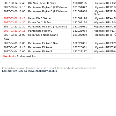
2027-03-14
12:45
Blå Nivå Flickor C Norra
133101105
Höganäs IBF F16/
2027-03-14
14:15
Pantamera Pojkar C (P12) Norra
131051077
Höganäs IBF P12/
2027-03-20
10:00
Pantamera Pojkar D (P13) Norra
131062084
Höganäs IBF P12/1
Grön
2027-03-20
11:45
Herrar Div 3 Skåne
131002124
Höganäs IBF A - F
2027-03-20
14:30
Damer Div 2 Skåne
132002124
Höganäs IBF - Bjä
2027-03-21
12:30
Pantamera Pojkar C (P12) Norra
131051081
Höganäs IBF P12/1
2027-03-21
14:15
Pantamera Flickor C
132023084
Höganäs IBF F11-
2027-03-21
16:00
Herrar Div 5 Norra Skåne
131007089
Höganäs IBF B - Ö
April
2027-04-03
10:00
Pantamera Flickor D Svår
132024081
Höganäs IBF F12/
2027-04-03
11:45
Pantamera Flickor A
132020081
Höganäs IBF F09/
2027-04-04
10:00
Pantamera Flickor B
132021127
Höganäs IBF F10-1
Röd text
= Ändrad matchtid
Informationen ovan hämtas från iBIS (Svensk Innebandys Informationssystem)
Läs mer om iBIS på www.innebandy.se/ibis