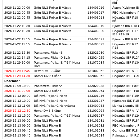
röd
2026-11-22
09:00
Grön Nivå Pojkar B Västra
134403016
Åstorp/Kvidinge I
2026-11-22
09:45
Grön Nivå Pojkar B Västra
134403017
FBC Helsingborg P
2026-11-22
09:45
Grön Nivå Pojkar B Västra
134403018
Höganäs IBF P18 
blå
2026-11-22
10:30
Grön Nivå Pojkar B Västra
134403019
Bjärreds IBK P18 
2026-11-22
10:30
Grön Nivå Pojkar B Västra
134403020
Höganäs IBF P17 J
IBS P17-19
2026-11-22
11:15
Grön Nivå Pojkar B Västra
134403021
Bjärreds IBK P18 
2026-11-22
11:15
Grön Nivå Pojkar B Västra
134403022
Höganäs IBF P17 J
P18
2026-11-22
12:30
Pantamera Flickor B
132021039
Höganäs IBF F10-1
2026-11-22
14:15
Pantamera Flickor D Svår
132024025
Höganäs IBF F12/
2026-11-29
10:00
Pantamera Pojkar E (P14) Norra
131075034
Höganäs IBF P13/
Höst
2026-11-29
11:45
Herrar Div 3 Skåne
131002052
Höganäs IBF A - I
2026-11-29
14:30
Damer Div 2 Skåne
132002052
Höganäs IBF - Gan
December
2026-12-09
19:30
Pantamera Flickor A
132020038
Höganäs IBF F09/
2026-12-11
20:00
Damer Div 2 Skåne
132002064
Höganäs IBF - FB
2026-12-12
09:00
Blå Nivå Pojkar B Norra
133301046
Höganäs IBF P15/1
2026-12-12
10:00
Blå Nivå Pojkar B Norra
133301047
Hjärnarps IBK P15
2026-12-12
11:00
Blå Nivå Pojkar C Nordvästra
133400033
Munka-Ljungby IB
2026-12-12
12:30
Herrar Div 3 Skåne
131002064
Höganäs IBF A - Vä
2026-12-12
15:00
Pantamera Pojkar C (P12) Norra
131051037
Höganäs IBF P12/
2026-12-13
09:00
Grön Nivå Flickor B
134101031
Höganäs IBF F18/
2026-12-13
09:00
Grön Nivå Flickor B
134101032
FBC Helsingborg F
2026-12-13
09:45
Grön Nivå Flickor B
134101033
Gantofta IBK F18 
2026-12-13
09:45
Grön Nivå Flickor B
134101034
Palmstaden IK F17