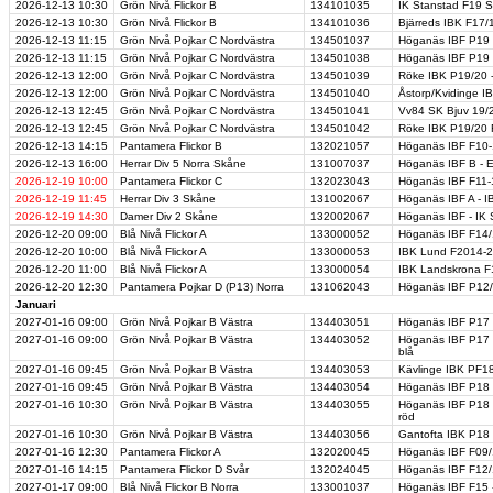
2026-12-13
10:30
Grön Nivå Flickor B
134101035
IK Stanstad F19 S
2026-12-13
10:30
Grön Nivå Flickor B
134101036
Bjärreds IBK F17/
2026-12-13
11:15
Grön Nivå Pojkar C Nordvästra
134501037
Höganäs IBF P19 
2026-12-13
11:15
Grön Nivå Pojkar C Nordvästra
134501038
Höganäs IBF P19 r
2026-12-13
12:00
Grön Nivå Pojkar C Nordvästra
134501039
Röke IBK P19/20 
2026-12-13
12:00
Grön Nivå Pojkar C Nordvästra
134501040
Åstorp/Kvidinge I
2026-12-13
12:45
Grön Nivå Pojkar C Nordvästra
134501041
Vv84 SK Bjuv 19/
2026-12-13
12:45
Grön Nivå Pojkar C Nordvästra
134501042
Röke IBK P19/20 
2026-12-13
14:15
Pantamera Flickor B
132021057
Höganäs IBF F10-
2026-12-13
16:00
Herrar Div 5 Norra Skåne
131007037
Höganäs IBF B - 
2026-12-19
10:00
Pantamera Flickor C
132023043
Höganäs IBF F11-
2026-12-19
11:45
Herrar Div 3 Skåne
131002067
Höganäs IBF A - I
2026-12-19
14:30
Damer Div 2 Skåne
132002067
Höganäs IBF - IK 
2026-12-20
09:00
Blå Nivå Flickor A
133000052
Höganäs IBF F14/
2026-12-20
10:00
Blå Nivå Flickor A
133000053
IBK Lund F2014-2
2026-12-20
11:00
Blå Nivå Flickor A
133000054
IBK Landskrona F
2026-12-20
12:30
Pantamera Pojkar D (P13) Norra
131062043
Höganäs IBF P12/
Januari
2027-01-16
09:00
Grön Nivå Pojkar B Västra
134403051
Höganäs IBF P17 J
2027-01-16
09:00
Grön Nivå Pojkar B Västra
134403052
Höganäs IBF P17 
blå
2027-01-16
09:45
Grön Nivå Pojkar B Västra
134403053
Kävlinge IBK PF1
2027-01-16
09:45
Grön Nivå Pojkar B Västra
134403054
Höganäs IBF P18 b
2027-01-16
10:30
Grön Nivå Pojkar B Västra
134403055
Höganäs IBF P18 
röd
2027-01-16
10:30
Grön Nivå Pojkar B Västra
134403056
Gantofta IBK P18 
2027-01-16
12:30
Pantamera Flickor A
132020045
Höganäs IBF F09/1
2027-01-16
14:15
Pantamera Flickor D Svår
132024045
Höganäs IBF F12
2027-01-17
09:00
Blå Nivå Flickor B Norra
133001037
Höganäs IBF F15 