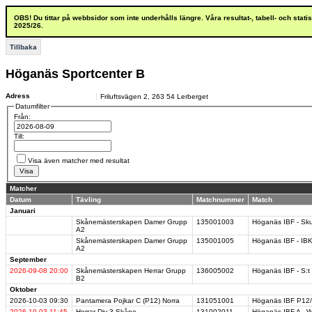
OBS! Du tittar på webbsidor som inte underhålls längre. Våra resultat-, tabell- och stat
2025/26.
Tillbaka
Höganäs Sportcenter B
Adress
Friluftsvägen 2
,
263 54
Lerberget
Datumfilter
Från:
Till:
Visa även matcher med resultat
Matcher
Datum
Tävling
Matchnummer
Match
Januari
Skånemästerskapen Damer Grupp
135001003
Höganäs IBF - Sk
A2
Skånemästerskapen Damer Grupp
135001005
Höganäs IBF - IB
A2
September
2026-09-08
20:00
Skånemästerskapen Herrar Grupp
136005002
Höganäs IBF - S:t 
B2
Oktober
2026-10-03
09:30
Pantamera Pojkar C (P12) Norra
131051001
Höganäs IBF P12/1
2026-10-03
11:45
Herrar Div 3 Skåne
131002011
Höganäs IBF A - W