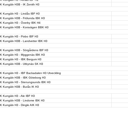
K Kungälv H3B - IK Zenith H3
K Kungälv H3 - Lindås IBF H3
BK Kungälv H3B - Frölunda IBK H3
BK Kungälv H3 - Överby IBK H4
BK Kungälv H3B - Korsvägen BBK H3
K Kungälv H3 - Pixbo IBF H3
BK Kungälv H3B - Landvetter IBK H3
BK Kungälv H3B - Sörgårdens IBF H3
BK Kungälv H3 - Myggenäs IBK H3
BK Kungälv H3 - IBK Bergum H3
BK Kungälv H3B - Utbynäs SK H3
K Kungälv H3 - IBF Backadalen H3 Utveckling
BK Kungälv H3B - IBK Göteborg H3
BK Kungälv H3 - Stenungsunds IBK H3
BK Kungälv H3B - Burås IK H3
K Kungälv H3 - Ale IBF H3
BK Kungälv H3B - Lindome IBK H3
K Kungälv H3 - Dingle AIK H3