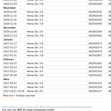
2026-10-25
Herrar Div. 3 B
062503028
IB
November
2026-11-08
Herrar Div. 3 A
062502031
IB
2026-11-15
Herrar Div. 3 B
062503039
I
2026-11-22
Herrar Div. 3 A
062502043
I
2026-11-29
Herrar Div. 3 B
062503050
I
December
2026-12-06
Herrar Div. 3 A
062502055
IB
2026-12-13
Herrar Div. 3 B
062503061
I
Januari
2027-01-17
Herrar Div. 3 B
062503074
I
2027-01-17
Herrar Div. 3 A
062502073
I
2027-01-24
Herrar Div. 3 A
062502079
I
2027-01-31
Herrar Div. 3 B
062503087
I
Februari
2027-02-07
Herrar Div. 3 A
062502091
IB
2027-02-14
Herrar Div. 3 B
062503100
I
2027-02-21
Herrar Div. 3 A
062502103
I
2027-02-28
Herrar Div. 3 B
062503113
I
Mars
2027-03-07
Herrar Div. 3 A
062502115
IB
2027-03-14
Herrar Div. 3 B
062503126
I
2027-03-21
15:45
Herrar Div. 3 A
062502127
IB
Röd text
= Ändrad matchtid
Informationen ovan hämtas från iBIS (Svensk Innebandys Informationssystem)
Läs mer om iBIS på www.innebandy.se/ibis