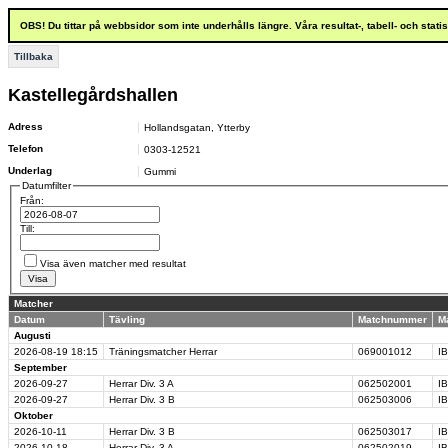
OBS! Du tittar på webbsidor som inte underhålls längre. Våra resultat-, tabell- och stat
Tillbaka
Kastellegårdshallen
Adress
Hollandsgatan
,
Ytterby
Telefon
0303-12521
Underlag
Gummi
Datumfilter
Från:
Till:
Visa även matcher med resultat
Matcher
Datum
Tävling
Matchnummer
M
Augusti
2026-08-19
18:15
Träningsmatcher Herrar
069001012
I
September
2026-09-27
Herrar Div. 3 A
062502001
I
2026-09-27
Herrar Div. 3 B
062503006
I
Oktober
2026-10-11
Herrar Div. 3 B
062503017
I
2026-10-18
Herrar Div. 3 A
062502019
IB