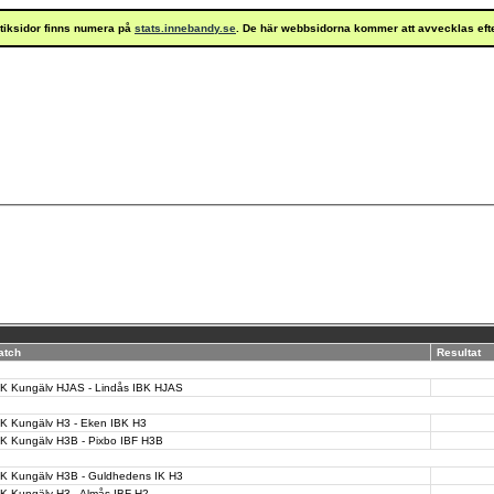
istiksidor finns numera på
stats.innebandy.se
. De här webbsidorna kommer att avvecklas eft
atch
Resultat
BK Kungälv HJAS - Lindås IBK HJAS
BK Kungälv H3 - Eken IBK H3
BK Kungälv H3B - Pixbo IBF H3B
BK Kungälv H3B - Guldhedens IK H3
K Kungälv H3 - Almås IBF H2