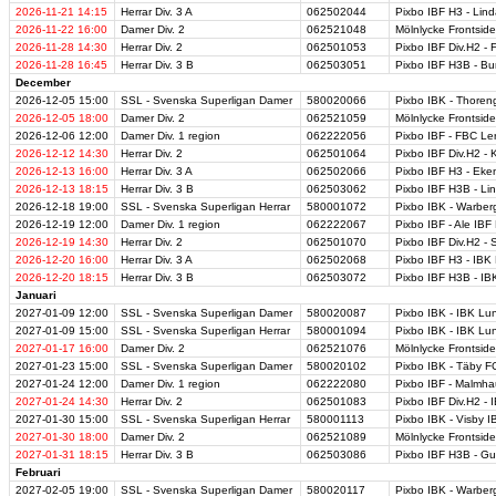
2026-11-21
14:15
Herrar Div. 3 A
062502044
Pixbo IBF H3 - Lin
2026-11-22
16:00
Damer Div. 2
062521048
Mölnlycke Frontsid
2026-11-28
14:30
Herrar Div. 2
062501053
Pixbo IBF Div.H2 - 
2026-11-28
16:45
Herrar Div. 3 B
062503051
Pixbo IBF H3B - Bu
December
2026-12-05
15:00
SSL - Svenska Superligan Damer
580020066
Pixbo IBK - Thore
2026-12-05
18:00
Damer Div. 2
062521059
Mölnlycke Frontsid
2026-12-06
12:00
Damer Div. 1 region
062222056
Pixbo IBF - FBC Le
2026-12-12
14:30
Herrar Div. 2
062501064
Pixbo IBF Div.H2 - 
2026-12-13
16:00
Herrar Div. 3 A
062502066
Pixbo IBF H3 - Eke
2026-12-13
18:15
Herrar Div. 3 B
062503062
Pixbo IBF H3B - L
2026-12-18
19:00
SSL - Svenska Superligan Herrar
580001072
Pixbo IBK - Warber
2026-12-19
12:00
Damer Div. 1 region
062222067
Pixbo IBF - Ale IBF
2026-12-19
14:30
Herrar Div. 2
062501070
Pixbo IBF Div.H2 - 
2026-12-20
16:00
Herrar Div. 3 A
062502068
Pixbo IBF H3 - IB
2026-12-20
18:15
Herrar Div. 3 B
062503072
Pixbo IBF H3B - I
Januari
2027-01-09
12:00
SSL - Svenska Superligan Damer
580020087
Pixbo IBK - IBK Lun
2027-01-09
15:00
SSL - Svenska Superligan Herrar
580001094
Pixbo IBK - IBK Lun
2027-01-17
16:00
Damer Div. 2
062521076
Mölnlycke Frontside
2027-01-23
15:00
SSL - Svenska Superligan Damer
580020102
Pixbo IBK - Täby F
2027-01-24
12:00
Damer Div. 1 region
062222080
Pixbo IBF - Malmha
2027-01-24
14:30
Herrar Div. 2
062501083
Pixbo IBF Div.H2 -
2027-01-30
15:00
SSL - Svenska Superligan Herrar
580001113
Pixbo IBK - Visby I
2027-01-30
18:00
Damer Div. 2
062521089
Mölnlycke Frontsid
2027-01-31
18:15
Herrar Div. 3 B
062503086
Pixbo IBF H3B - G
Februari
2027-02-05
19:00
SSL - Svenska Superligan Damer
580020117
Pixbo IBK - Warber