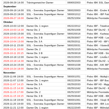
2026-08-29
14:00
Träningsmatcher Damer
069002003
Pixbo IBK SSL Dam
September
2026-09-19
14:00
SSL - Svenska Superligan Damer
580020003
Pixbo IBK - Endre I
2026-09-23
19:00
SSL - Svenska Superligan Herrar
580001012
Pixbo IBK - IBF Fal
2026-09-27
16:00
Damer Div. 2
062521004
Mölnlycke Frontsid
Oktober
2026-10-03
12:00
Damer Div. 1 region
062222012
Pixbo IBF - Träslöv
2026-10-03
14:30
Herrar Div. 2
062501009
Pixbo IBF Div.H2 -
2026-10-03
15:00
SSL - Svenska Superligan Damer
580020016
Pixbo IBK - Karlsta
2026-10-03
16:45
Herrar Div. 3 B
062503007
Pixbo IBF H3B - La
2026-10-04
13:00
Herrar Div. 3 A
062502011
Pixbo IBF H3 - IBF
2026-10-11
15:00
SSL - Svenska Superligan Damer
580020031
Pixbo IBK - Väster
2026-10-11
18:00
Damer Div. 2
062521015
Mölnlycke Frontside
2026-10-11
20:15
Herrar Div. 3 B
062503018
Pixbo IBF H3B - Sö
2026-10-18
12:00
Damer Div. 1 region
062222023
Pixbo IBF - Lindås
2026-10-18
14:30
Herrar Div. 2
062501020
Pixbo IBF Div.H2 - 
2026-10-24
15:00
SSL - Svenska Superligan Herrar
580001038
Pixbo IBK - AIK IBF
2026-10-24
18:00
Damer Div. 2
062521026
Mölnlycke Frontsid
November
2026-11-06
19:00
SSL - Svenska Superligan Herrar
580001051
Pixbo IBK - Mullsjö
2026-11-07
12:00
Damer Div. 1 region
062222034
Pixbo IBF - IBF Ba
2026-11-07
14:15
Herrar Div. 3 A
062502033
Pixbo IBF H3 - My
2026-11-15
14:30
Herrar Div. 2
062501042
Pixbo IBF Div.H2 - 
2026-11-15
17:00
Damer Div. 2
062521037
Mölnlycke Frontsid
2026-11-15
19:15
Herrar Div. 3 B
062503040
Pixbo IBF H3B - I
2026-11-18
19:00
SSL - Svenska Superligan Herrar
580001061
Pixbo IBK - Växjö 
2026-11-20
19:00
SSL - Svenska Superligan Damer
580020056
Pixbo IBK - IBK Lo
2026-11-21
12:00
Damer Div. 1 region
062222045
Pixbo IBF - Mölnda