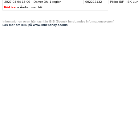
2027-04-04
15:00
Damer Div. 1 region
062222132
Pixbo IBF - IBK Lu
Röd text
= Ändrad matchtid
Informationen ovan hämtas från iBIS (Svensk Innebandys Informationssystem)
Läs mer om iBIS på www.innebandy.se/ibis