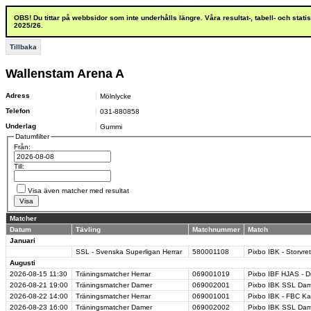
OBS! Du tittar på webbsidor som inte underhålls längre. Våra resultat-, tabell- och stat
2025/26.
Tillbaka
Wallenstam Arena A
Adress
Mölnlycke
Telefon
031-880858
Underlag
Gummi
Datumfilter
Från:
Till:
Visa även matcher med resultat
Matcher
Datum
Tävling
Matchnummer
Match
Januari
SSL - Svenska Superligan Herrar
580001108
Pixbo IBK - Storvre
Augusti
2026-08-15
11:30
Träningsmatcher Herrar
069001019
Pixbo IBF HJAS - Dr
2026-08-21
19:00
Träningsmatcher Damer
069002001
Pixbo IBK SSL Dam
2026-08-22
14:00
Träningsmatcher Herrar
069001001
Pixbo IBK - FBC K
2026-08-23
16:00
Träningsmatcher Damer
069002002
Pixbo IBK SSL Dam