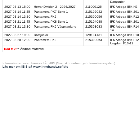
Damjunior
2027-03-13
15:00
Herrar Division 2 - 2026/2027
211000125
IFK Arboga IBK H2 
2027-03-14
11:45
Pantamera PK7 Serie 1
215102042
IFK Arboga IBK 201
2027-03-14
13:30
Pantamera FK2
215300056
IFK Arboga IBK F12/
2027-03-21
11:45
Pantamera PK8 Serie 1
215104088
IFK Arboga IBK 2017
2027-03-21
13:30
Pantamera FK5 Västmanland
215303083
IFK Arboga IBK F14
14
2027-03-27
19:00
Damjunior
129194131
IFK Arboga IBK F10
2027-03-28
12:00
Pantamera FK2
215300063
IFK Arboga IBK F12
Ungdom F10-12
Röd text
= Ändrad matchtid
Informationen ovan hämtas från iBIS (Svensk Innebandys Informationssystem)
Läs mer om iBIS på www.innebandy.se/ibis