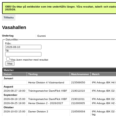
OBS! Du tittar på webbsidor som inte underhålls längre. Våra resultat-, tabell- och stat
2025/26.
Tillbaka
Vasahallen
Underlag
Gummi
Datumfilter
Från:
Till:
Visa även matcher med resultat
Matcher
Datum
Tävling
Matchnummer
Match
Januari
Herrar Division 4 Västmanland
215569050
IFK Arboga IBK H4 
Augusti
2026-08-27
19:00
Träningsmatcher Dam/Flick VIBF
219011010
IFK Arboga IBK D2 -
September
2026-09-19
15:00
Träningsmatcher Dam/Flick VIBF
219011011
IFK Arboga IBK D2 
2026-09-25
19:00
Herrar Division 2 - 2026/2027
211000005
IFK Arboga IBK H2 -
Oktober
2026-10-03
15:00
Damer Division 2
216500004
IFK Arboga IBK D2 
lag