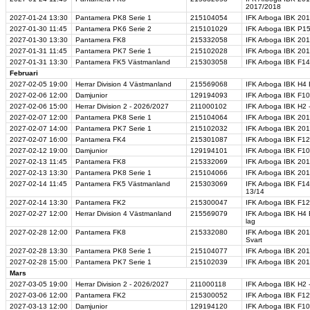
2017/2018
2027-01-24
13:30
Pantamera PK8 Serie 1
215104054
IFK Arboga IBK 201
2027-01-30
11:45
Pantamera PK6 Serie 2
215101029
IFK Arboga IBK P15
2027-01-30
13:30
Pantamera FK8
215332058
IFK Arboga IBK 201
2027-01-31
11:45
Pantamera PK7 Serie 1
215102028
IFK Arboga IBK 201
2027-01-31
13:30
Pantamera FK5 Västmanland
215303058
IFK Arboga IBK F14
Februari
2027-02-05
19:00
Herrar Division 4 Västmanland
215569068
IFK Arboga IBK H4 
2027-02-06
12:00
Damjunior
129194093
IFK Arboga IBK F10
2027-02-06
15:00
Herrar Division 2 - 2026/2027
211000102
IFK Arboga IBK H2 
2027-02-07
12:00
Pantamera PK8 Serie 1
215104064
IFK Arboga IBK 201
2027-02-07
14:00
Pantamera PK7 Serie 1
215102032
IFK Arboga IBK 2016
2027-02-07
16:00
Pantamera FK4
215301087
IFK Arboga IBK F12/
2027-02-12
19:00
Damjunior
129194101
IFK Arboga IBK F10
2027-02-13
11:45
Pantamera FK8
215332069
IFK Arboga IBK 201
2027-02-13
13:30
Pantamera PK8 Serie 1
215104066
IFK Arboga IBK 201
2027-02-14
11:45
Pantamera FK5 Västmanland
215303069
IFK Arboga IBK F14
13/14
2027-02-14
13:30
Pantamera FK2
215300047
IFK Arboga IBK F12
2027-02-27
12:00
Herrar Division 4 Västmanland
215569079
IFK Arboga IBK H4 B
lag
2027-02-28
12:00
Pantamera FK8
215332080
IFK Arboga IBK 201
Svart
2027-02-28
13:30
Pantamera PK8 Serie 1
215104077
IFK Arboga IBK 201
2027-02-28
15:00
Pantamera PK7 Serie 1
215102039
IFK Arboga IBK 201
Mars
2027-03-05
19:00
Herrar Division 2 - 2026/2027
211000118
IFK Arboga IBK H2 -
2027-03-06
12:00
Pantamera FK2
215300052
IFK Arboga IBK F1
2027-03-13
12:00
Damjunior
129194120
IFK Arboga IBK F10