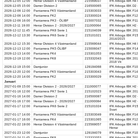
2026-12-05
12:00
Herrar Division 4 Västmanland
215569037
IFK Arboga IBK H4 B
2026-12-05
15:00
Damer Division 2
216500065
IFK Arboga IBK D2 
2026-12-06
12:00
Pantamera FK5 Västmanland
215303033
IFK Arboga IBK F14/
2026-12-06
14:00
Pantamera FK2
215300024
IFK Arboga IBK F12
2026-12-06
16:00
Pantamera PK3 - ÖLIBF
215007032
IFK Arboga IBK P1
2026-12-11
19:00
Herrar Division 2 - 2026/2027
211000064
IFK Arboga IBK H2 -
2026-12-12
11:45
Pantamera PK8 Serie 1
215104039
IFK Arboga IBK 201
2026-12-12
13:30
Pantamera PK6 Serie 2
215101021
IFK Arboga IBK P1
2014/2015
2026-12-12
15:30
Herrar Division 4 Västmanland
215569044
IFK Arboga IBK H4 B
2026-12-13
12:00
Pantamera PK5 ÖLIBF
215006047
IFK Arboga IBK P14
2026-12-13
14:00
Pantamera FK4
215301053
IFK Arboga IBK F12
2026-12-19
12:00
Pantamera FK8
215332043
IFK Arboga IBK 201
2018 Vit
2026-12-19
15:00
Damjunior
129194068
IFK Arboga IBK F10
2026-12-20
12:00
Pantamera FK5 Västmanland
215303043
IFK Arboga IBK F14
2026-12-20
14:00
Pantamera FK2
215300029
IFK Arboga IBK F12/
Januari
2027-01-09
15:00
Herrar Division 2 - 2026/2027
211000077
IFK Arboga IBK H2 -
2027-01-16
12:00
Pantamera PK7 Serie 1
215102023
IFK Arboga IBK 201
2027-01-16
14:00
Damer Division 2
216500087
IFK Arboga IBK D2 
2027-01-16
17:00
Herrar Division 2 - 2026/2027
211000084
IFK Arboga IBK H2 
2027-01-17
12:00
Pantamera PK6 Serie 2
215101024
IFK Arboga IBK P15
Svart
2027-01-17
14:00
Pantamera FK5 Västmanland
215303049
IFK Arboga IBK F14
2027-01-17
16:00
Pantamera FK4
215301065
IFK Arboga IBK F12
2027-01-22
19:00
Herrar Division 4 Västmanland
215569057
IFK Arboga IBK H4 
Herrar
2027-01-23
12:00
Damjunior
129194079
IFK Arboga IBK F10
2027-01-24
11:45
Pantamera FK8
215332053
IFK Arboga IBK 20