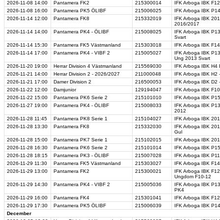
2026-11-08
14:00
Pantamera FK2
215300014
IFK Arboga IBK F12/
2026-11-08
16:00
Pantamera PK5 ÖLIBF
215006025
IFK Arboga IBK P14 
2026-11-14
12:00
Pantamera FK8
215332019
IFK Arboga IBK 2016
2016/2017
2026-11-14
14:00
Pantamera PK4 - ÖLIBF
215008025
IFK Arboga IBK P1
Svart
2026-11-14
15:30
Pantamera FK5 Västmanland
215303018
IFK Arboga IBK F14
2026-11-14
17:00
Pantamera PK4 - VIBF 2
215005027
IFK Arboga IBK P13
Ung 2013 Svart
2026-11-20
19:00
Herrar Division 4 Västmanland
215569030
IFK Arboga IBK H4 B
2026-11-21
14:00
Herrar Division 2 - 2026/2027
211000048
IFK Arboga IBK H2 
2026-11-21
17:00
Damer Division 2
216500053
IFK Arboga IBK D2 
2026-11-22
12:00
Damjunior
129194047
IFK Arboga IBK F10
2026-11-22
15:00
Pantamera PK6 Serie 2
215101010
IFK Arboga IBK P15
2026-11-27
19:00
Pantamera PK4 - ÖLIBF
215008033
IFK Arboga IBK P13
2012
2026-11-28
11:45
Pantamera PK8 Serie 1
215104027
IFK Arboga IBK 2017
2026-11-28
13:30
Pantamera FK8
215332030
IFK Arboga IBK 201
Gul
2026-11-28
15:00
Pantamera PK7 Serie 1
215102015
IFK Arboga IBK 20
2026-11-28
16:30
Pantamera PK6 Serie 2
215101014
IFK Arboga IBK P15
2026-11-28
18:15
Pantamera PK3 - ÖLIBF
215007028
IFK Arboga IBK P11
2026-11-29
11:30
Pantamera FK5 Västmanland
215303027
IFK Arboga IBK F14
2026-11-29
13:00
Pantamera FK2
215300021
IFK Arboga IBK F12
Ungdom F10-12
2026-11-29
14:30
Pantamera PK4 - VIBF 2
215005036
IFK Arboga IBK P13
PK4
2026-11-29
16:00
Pantamera FK4
215301041
IFK Arboga IBK F12
2026-11-29
17:30
Pantamera PK5 ÖLIBF
215006039
IFK Arboga IBK P1
December