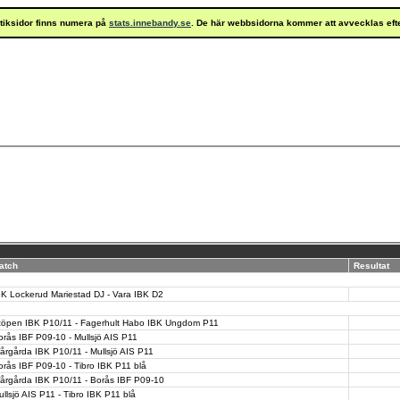
istiksidor finns numera på
stats.innebandy.se
. De här webbsidorna kommer att avvecklas eft
atch
Resultat
BK Lockerud Mariestad DJ - Vara IBK D2
töpen IBK P10/11 - Fagerhult Habo IBK Ungdom P11
orås IBF P09-10 - Mullsjö AIS P11
årgårda IBK P10/11 - Mullsjö AIS P11
orås IBF P09-10 - Tibro IBK P11 blå
årgårda IBK P10/11 - Borås IBF P09-10
ullsjö AIS P11 - Tibro IBK P11 blå