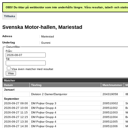
OBS! Du tittar på webbsidor som inte underhålls längre. Våra resultat-, tabell- och stat
Tillbaka
Svenska Motor-hallen, Mariestad
Adress
Mariestad
Underlag
Gummi
Datumfilter
Från:
Till:
Visa även matcher med resultat
Matcher
Datum
Tävling
Matchnummer
M
Januari
Division 2 Damer/Damjunior
204319058
I
September
2026-09-27
09:00
DM Pojkar Grupp 3
209510002
S
2026-09-27
10:00
DM Pojkar Grupp 4
209511002
B
2026-09-27
11:15
DM Pojkar Grupp 4
209511003
W
2026-09-27
12:15
DM Pojkar Grupp 4
209511004
B
2026-09-27
13:30
DM Pojkar Grupp 4
209511005
W
2026-09-27
14:30
DM Pojkar Grupp 4
209511006
M