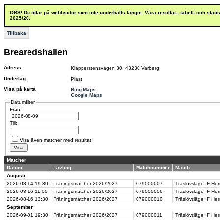
OBS! Du tittar på webbsidor som inte underhålls längre. Våra resultat-, tabell- och stat
2025/26.
Tillbaka
Brearedshallen
Adress
Klapperstensvägen 30
,
43230
Varberg
Underlag
Plast
Visa på karta
Bing Maps
Google Maps
Datumfilter
Från:
Till:
Visa även matcher med resultat
Matcher
Datum
Tävling
Matchnummer
Match
Augusti
2026-08-14
19:30
Träningsmatcher 2026/2027
079000007
Träslövsläge IF Her
2026-08-16
11:00
Träningsmatcher 2026/2027
079000006
Träslövsläge IF Her
2026-08-16
13:30
Träningsmatcher 2026/2027
079000010
Träslövsläge IF He
September
2026-09-01
19:30
Träningsmatcher 2026/2027
079000011
Träslövsläge IF Her