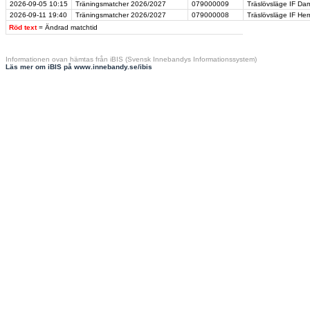
2026-09-05
10:15
Träningsmatcher 2026/2027
079000009
Träslövsläge IF Dam
2026-09-11
19:40
Träningsmatcher 2026/2027
079000008
Träslövsläge IF Herr
Röd text
= Ändrad matchtid
Informationen ovan hämtas från iBIS (Svensk Innebandys Informationssystem)
Läs mer om iBIS på www.innebandy.se/ibis