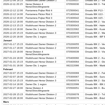
2026-12-06
16:15
Klubbhuset Damer Division 2
070200037
Onsala IBK 2 - V
2026-12-11
20:15
Herrar Division 4
070500030
Onsala IBK 3 - Trä
Norra/Utvecklingsserie
2026-12-12
12:00
Pantamera Pojkar Röd 4
072500041
Onsala IBK P13 - 
2026-12-12
14:00
Pantamera Flickor Röd 3
071400044
Onsala IBK U13 - 
2026-12-12
16:00
Pantamera Pojkar Röd 3
072400042
Onsala IBK U15 - 
2026-12-12
18:00
Klubbhuset Herrar Division 3
070400044
Onsala IBK 2 - Va
2026-12-13
15:15
Klubbhuset Herrar Division 2
070300043
Onsala IBK - Halm
2026-12-13
18:00
Damer Div. 1 region
062222062
Onsala IBK - Kust
2026-12-20
15:15
Klubbhuset Herrar Division 3
070400049
Onsala IBK 2 - Wa
2026-12-20
18:00
Damer Div. 1 region
062222072
Onsala IBK - IBF
Januari
2027-01-17
15:15
Klubbhuset Damer Division 2
070200055
Onsala IBK 2 - Ve
2027-01-17
18:00
Klubbhuset Herrar Division 2
070300053
Onsala IBK - Varl
2027-01-23
18:00
Herrar Division 4
070500039
Onsala IBK 3 - Vi
Norra/Utvecklingsserie
2027-01-24
18:00
Klubbhuset Herrar Division 3
070400060
Onsala IBK 2 - Kus
2027-01-31
15:15
Klubbhuset Herrar Division 3
070400064
Onsala IBK 2 - G
2027-01-31
18:00
Damer Div. 1 region
062222086
Onsala IBK - Warb
Februari
2027-02-07
15:15
Klubbhuset Damer Division 2
070200069
Onsala IBK 2 - F
2027-02-07
18:00
Klubbhuset Herrar Division 2
070300067
Onsala IBK - San
2027-02-14
15:15
Klubbhuset Herrar Division 3
070400074
Onsala IBK 2 - Sä
2027-02-14
18:00
Damer Div. 1 region
062222099
Onsala IBK - IBK
2027-02-27
18:00
Herrar Division 4
070500051
Onsala IBK 3 - Bua
Norra/Utvecklingsserie
2027-02-28
15:15
Klubbhuset Damer Division 2
070200078
Onsala IBK 2 - T
2027-02-28
18:00
Klubbhuset Herrar Division 2
070300076
Onsala IBK - Bräc
Mars