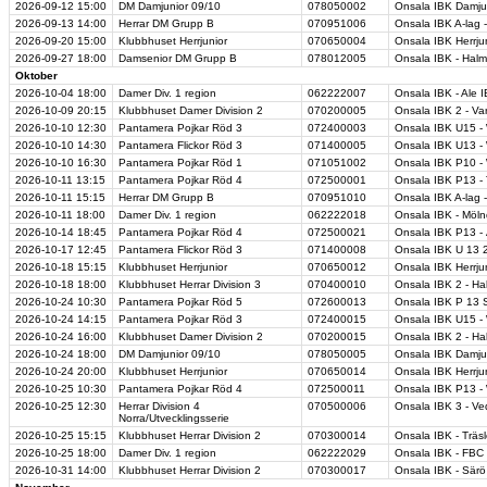
2026-09-12
15:00
DM Damjunior 09/10
078050002
Onsala IBK Damjun
2026-09-13
14:00
Herrar DM Grupp B
070951006
Onsala IBK A-lag -
2026-09-20
15:00
Klubbhuset Herrjunior
070650004
Onsala IBK Herrjun
2026-09-27
18:00
Damsenior DM Grupp B
078012005
Onsala IBK - Hal
Oktober
2026-10-04
18:00
Damer Div. 1 region
062222007
Onsala IBK - Ale 
2026-10-09
20:15
Klubbhuset Damer Division 2
070200005
Onsala IBK 2 - Va
2026-10-10
12:30
Pantamera Pojkar Röd 3
072400003
Onsala IBK U15 -
2026-10-10
14:30
Pantamera Flickor Röd 3
071400005
Onsala IBK U13 - 
2026-10-10
16:30
Pantamera Pojkar Röd 1
071051002
Onsala IBK P10 -
2026-10-11
13:15
Pantamera Pojkar Röd 4
072500001
Onsala IBK P13 -
2026-10-11
15:15
Herrar DM Grupp B
070951010
Onsala IBK A-lag 
2026-10-11
18:00
Damer Div. 1 region
062222018
Onsala IBK - Möln
2026-10-14
18:45
Pantamera Pojkar Röd 4
072500021
Onsala IBK P13 - 
2026-10-17
12:45
Pantamera Flickor Röd 3
071400008
Onsala IBK U 13 2
2026-10-18
15:15
Klubbhuset Herrjunior
070650012
Onsala IBK Herrjun
2026-10-18
18:00
Klubbhuset Herrar Division 3
070400010
Onsala IBK 2 - Ha
2026-10-24
10:30
Pantamera Pojkar Röd 5
072600013
Onsala IBK P 13 S
2026-10-24
14:15
Pantamera Pojkar Röd 3
072400015
Onsala IBK U15 -
2026-10-24
16:00
Klubbhuset Damer Division 2
070200015
Onsala IBK 2 - H
2026-10-24
18:00
DM Damjunior 09/10
078050005
Onsala IBK Damjun
2026-10-24
20:00
Klubbhuset Herrjunior
070650014
Onsala IBK Herrjun
2026-10-25
10:30
Pantamera Pojkar Röd 4
072500011
Onsala IBK P13 -
2026-10-25
12:30
Herrar Division 4
070500006
Onsala IBK 3 - Ve
Norra/Utvecklingsserie
2026-10-25
15:15
Klubbhuset Herrar Division 2
070300014
Onsala IBK - Träsl
2026-10-25
18:00
Damer Div. 1 region
062222029
Onsala IBK - FBC
2026-10-31
14:00
Klubbhuset Herrar Division 2
070300017
Onsala IBK - Särö