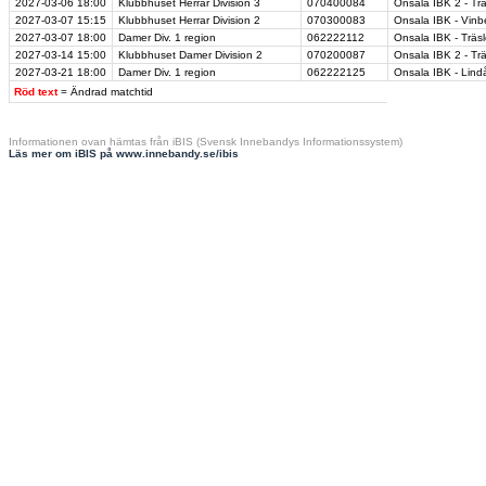
2027-03-06
18:00
Klubbhuset Herrar Division 3
070400084
Onsala IBK 2 - Trä
2027-03-07
15:15
Klubbhuset Herrar Division 2
070300083
Onsala IBK - Vinb
2027-03-07
18:00
Damer Div. 1 region
062222112
Onsala IBK - Träs
2027-03-14
15:00
Klubbhuset Damer Division 2
070200087
Onsala IBK 2 - Tr
2027-03-21
18:00
Damer Div. 1 region
062222125
Onsala IBK - Lin
Röd text
= Ändrad matchtid
Informationen ovan hämtas från iBIS (Svensk Innebandys Informationssystem)
Läs mer om iBIS på www.innebandy.se/ibis