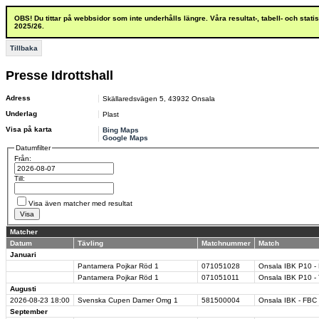
OBS! Du tittar på webbsidor som inte underhålls längre. Våra resultat-, tabell- och stat
2025/26.
Tillbaka
Presse Idrottshall
Adress
Skällaredsvägen 5
,
43932
Onsala
Underlag
Plast
Visa på karta
Bing Maps
Google Maps
Datumfilter
Från:
Till:
Visa även matcher med resultat
Matcher
Datum
Tävling
Matchnummer
Match
Januari
Pantamera Pojkar Röd 1
071051028
Onsala IBK P10 - 
Pantamera Pojkar Röd 1
071051011
Onsala IBK P10 - 
Augusti
2026-08-23
18:00
Svenska Cupen Damer Omg 1
581500004
Onsala IBK - FBC
September