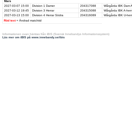
Mars
2027-03-07
15:00
Division 1 Damer
204317088
Wårgårda IBK Dam A
2027-03-12
19:45
Division 3 Herrar
204315088
Wårgårda IBK A-herr
2027-03-13
15:00
Division 4 Herrar Södra
204316089
Wårgårda IBK U-herr 
Röd text
= Ändrad matchtid
Informationen ovan hämtas från iBIS (Svensk Innebandys Informationssystem)
Läs mer om iBIS på www.innebandy.se/ibis