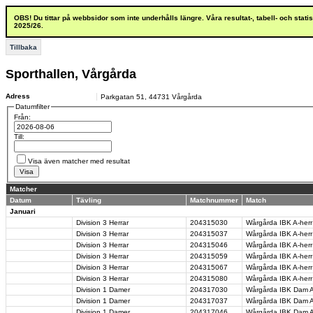
OBS! Du tittar på webbsidor som inte underhålls längre. Våra resultat-, tabell- och stat
2025/26.
Tillbaka
Sporthallen, Vårgårda
Adress
Parkgatan 51
,
44731
Vårgårda
Datumfilter
Från:
Till:
Visa även matcher med resultat
Matcher
Datum
Tävling
Matchnummer
Match
Januari
Division 3 Herrar
204315030
Wårgårda IBK A-herr 
Division 3 Herrar
204315037
Wårgårda IBK A-herr
Division 3 Herrar
204315046
Wårgårda IBK A-herr
Division 3 Herrar
204315059
Wårgårda IBK A-herr
Division 3 Herrar
204315067
Wårgårda IBK A-herr 
Division 3 Herrar
204315080
Wårgårda IBK A-herr
Division 1 Damer
204317030
Wårgårda IBK Dam A-
Division 1 Damer
204317037
Wårgårda IBK Dam A-
Division 1 Damer
204317046
Wårgårda IBK Dam A