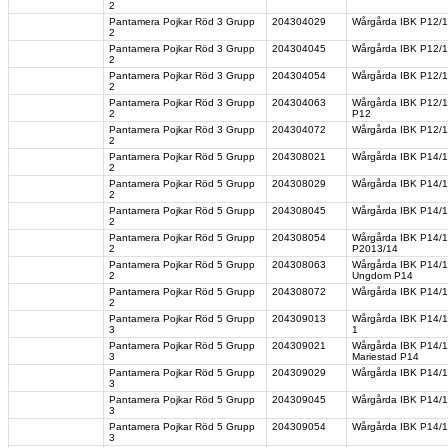
2
Pantamera Pojkar Röd 3 Grupp
204304029
Wårgårda IBK P12/1
2
Pantamera Pojkar Röd 3 Grupp
204304045
Wårgårda IBK P12/13
2
Pantamera Pojkar Röd 3 Grupp
204304054
Wårgårda IBK P12/13
2
Pantamera Pojkar Röd 3 Grupp
204304063
Wårgårda IBK P12/1
2
P12
Pantamera Pojkar Röd 3 Grupp
204304072
Wårgårda IBK P12/1
2
Pantamera Pojkar Röd 5 Grupp
204308021
Wårgårda IBK P14/15
2
Pantamera Pojkar Röd 5 Grupp
204308029
Wårgårda IBK P14/15 
2
Pantamera Pojkar Röd 5 Grupp
204308045
Wårgårda IBK P14/15
2
Pantamera Pojkar Röd 5 Grupp
204308054
Wårgårda IBK P14/15 
2
P2013/14
Pantamera Pojkar Röd 5 Grupp
204308063
Wårgårda IBK P14/15
2
Ungdom P14
Pantamera Pojkar Röd 5 Grupp
204308072
Wårgårda IBK P14/15
2
Pantamera Pojkar Röd 5 Grupp
204309013
Wårgårda IBK P14/15
3
1
Pantamera Pojkar Röd 5 Grupp
204309021
Wårgårda IBK P14/15
3
Mariestad P14
Pantamera Pojkar Röd 5 Grupp
204309029
Wårgårda IBK P14/1
3
Pantamera Pojkar Röd 5 Grupp
204309045
Wårgårda IBK P14/15
3
Pantamera Pojkar Röd 5 Grupp
204309054
Wårgårda IBK P14/15
3