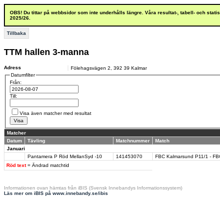
OBS! Du tittar på webbsidor som inte underhålls längre. Våra resultat-, tabell- och stat
2025/26.
Tillbaka
TTM hallen 3-manna
Adress
Fölehagsvägen 2
,
392 39
Kalmar
Datumfilter
Från:
Till:
Visa även matcher med resultat
Matcher
Datum
Tävling
Matchnummer
Match
Januari
Pantamera P Röd MellanSyd -10
141453070
FBC Kalmarsund P11/1 - F
Röd text
= Ändrad matchtid
Informationen ovan hämtas från iBIS (Svensk Innebandys Informationssystem)
Läs mer om iBIS på www.innebandy.se/ibis