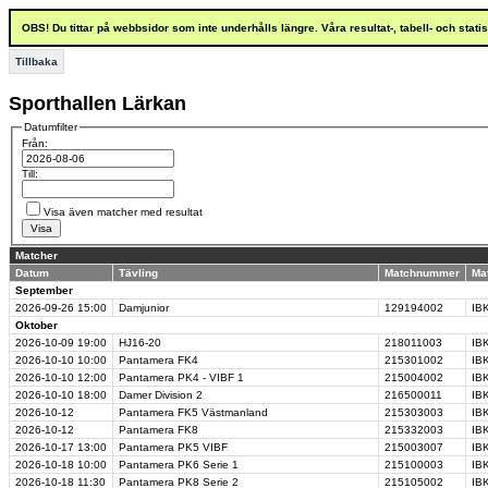
OBS! Du tittar på webbsidor som inte underhålls längre. Våra resultat-, tabell- och stat
Tillbaka
Sporthallen Lärkan
Datumfilter
Från:
Till:
Visa även matcher med resultat
Matcher
Datum
Tävling
Matchnummer
Ma
September
2026-09-26
15:00
Damjunior
129194002
IBK
Oktober
2026-10-09
19:00
HJ16-20
218011003
IB
2026-10-10
10:00
Pantamera FK4
215301002
IBK
2026-10-10
12:00
Pantamera PK4 - VIBF 1
215004002
IB
2026-10-10
18:00
Damer Division 2
216500011
IBK
2026-10-12
Pantamera FK5 Västmanland
215303003
IBK
2026-10-12
Pantamera FK8
215332003
IB
2026-10-17
13:00
Pantamera PK5 VIBF
215003007
IBK
2026-10-18
10:00
Pantamera PK6 Serie 1
215100003
IBK
2026-10-18
11:30
Pantamera PK8 Serie 2
215105002
IBK