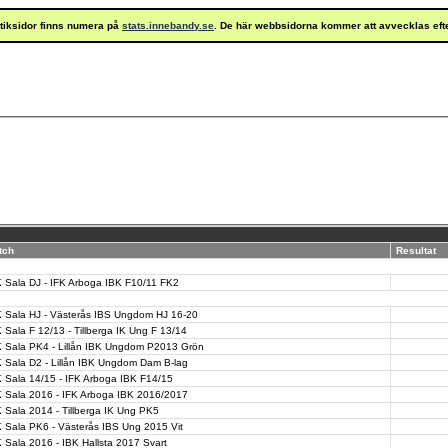
istiksidor finns numera på
stats.innebandy.se
. De här webbsidorna kommer att avvecklas eft
tch
Resultat
 Sala DJ - IFK Arboga IBK F10/11 FK2
K Sala HJ - Västerås IBS Ungdom HJ 16-20
 Sala F 12/13 - Tillberga IK Ung F 13/14
K Sala PK4 - Lillån IBK Ungdom P2013 Grön
 Sala D2 - Lillån IBK Ungdom Dam B-lag
 Sala 14/15 - IFK Arboga IBK F14/15
K Sala 2016 - IFK Arboga IBK 2016/2017
 Sala 2014 - Tillberga IK Ung PK5
 Sala PK6 - Västerås IBS Ung 2015 Vit
 Sala 2016 - IBK Hallsta 2017 Svart