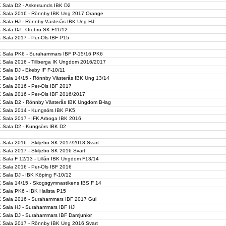
 Sala D2 - Askersunds IBK D2
K Sala 2016 - Rönnby IBK Ung 2017 Orange
K Sala HJ - Rönnby Västerås IBK Ung HJ
 Sala DJ - Örebro SK F11/12
 Sala 2017 - Per-Ols IBF P15
K Sala PK6 - Surahammars IBF P-15/16 PK6
 Sala 2016 - Tillberga IK Ungdom 2016/2017
 Sala DJ - Ekeby IF F-10/11
K Sala 14/15 - Rönnby Västerås IBK Ung 13/14
 Sala 2016 - Per-Ols IBF 2017
 Sala 2016 - Per-Ols IBF 2016/2017
K Sala D2 - Rönnby Västerås IBK Ungdom B-lag
K Sala 2014 - Kungsörs IBK PK5
K Sala 2017 - IFK Arboga IBK 2016
K Sala D2 - Kungsörs IBK D2
 Sala 2016 - Skiljebo SK 2017/2018 Svart
 Sala 2017 - Skiljebo SK 2016 Svart
 Sala F 12/13 - Lillån IBK Ungdom F13/14
 Sala 2016 - Per-Ols IBF 2016
 Sala DJ - IBK Köping F-10/12
K Sala 14/15 - Skogsgymnastikens IBS F 14
 Sala PK6 - IBK Hallsta P15
K Sala 2016 - Surahammars IBF 2017 Gul
K Sala HJ - Surahammars IBF HJ
K Sala DJ - Surahammars IBF Damjunior
K Sala 2017 - Rönnby IBK Ung 2016 Svart