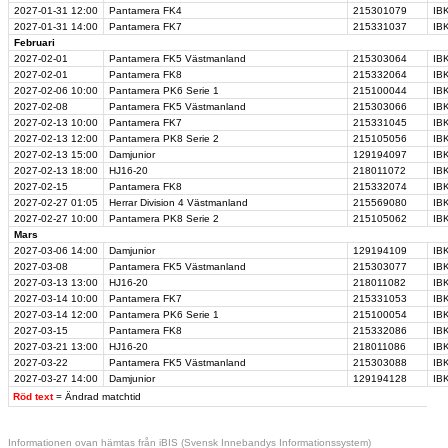
2027-01-31
12:00
Pantamera FK4
215301079
IBK
2027-01-31
14:00
Pantamera FK7
215331037
IBK
Februari
2027-02-01
Pantamera FK5 Västmanland
215303064
IBK
2027-02-01
Pantamera FK8
215332064
IB
2027-02-06
10:00
Pantamera PK6 Serie 1
215100044
IB
2027-02-08
Pantamera FK5 Västmanland
215303066
IBK
2027-02-13
10:00
Pantamera FK7
215331045
IBK
2027-02-13
12:00
Pantamera PK8 Serie 2
215105056
IBK
2027-02-13
15:00
Damjunior
129194097
IB
2027-02-13
18:00
HJ16-20
218011072
IBK
2027-02-15
Pantamera FK8
215332074
IB
2027-02-27
01:05
Herrar Division 4 Västmanland
215569080
IBK
2027-02-27
10:00
Pantamera PK8 Serie 2
215105062
IBK
Mars
2027-03-06
14:00
Damjunior
129194109
IBK
2027-03-08
Pantamera FK5 Västmanland
215303077
IBK
2027-03-13
13:00
HJ16-20
218011082
IBK
2027-03-14
10:00
Pantamera FK7
215331053
IB
2027-03-14
12:00
Pantamera PK6 Serie 1
215100054
IB
2027-03-15
Pantamera FK8
215332086
IB
2027-03-21
13:00
HJ16-20
218011086
IBK
2027-03-22
Pantamera FK5 Västmanland
215303088
IBK
2027-03-27
14:00
Damjunior
129194128
IBK
Röd text
= Ändrad matchtid
Informationen ovan hämtas från iBIS (Svensk Innebandys Informationssystem)