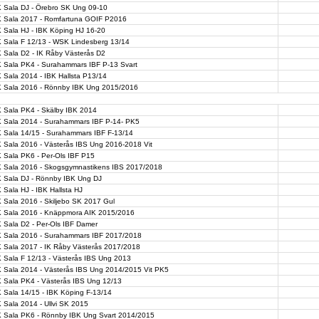
K Sala DJ - Örebro SK Ung 09-10
K Sala 2017 - Romfartuna GOIF P2016
 Sala HJ - IBK Köping HJ 16-20
K Sala F 12/13 - WSK Lindesberg 13/14
 Sala D2 - IK Råby Västerås D2
K Sala PK4 - Surahammars IBF P-13 Svart
 Sala 2014 - IBK Hallsta P13/14
K Sala 2016 - Rönnby IBK Ung 2015/2016
K Sala PK4 - Skälby IBK 2014
K Sala 2014 - Surahammars IBF P-14- PK5
K Sala 14/15 - Surahammars IBF F-13/14
 Sala 2016 - Västerås IBS Ung 2016-2018 Vit
 Sala PK6 - Per-Ols IBF P15
K Sala 2016 - Skogsgymnastikens IBS 2017/2018
K Sala DJ - Rönnby IBK Ung DJ
 Sala HJ - IBK Hallsta HJ
 Sala 2016 - Skiljebo SK 2017 Gul
K Sala 2016 - Knäppmora AIK 2015/2016
 Sala D2 - Per-Ols IBF Damer
K Sala 2016 - Surahammars IBF 2017/2018
K Sala 2017 - IK Råby Västerås 2017/2018
 Sala F 12/13 - Västerås IBS Ung 2013
K Sala 2014 - Västerås IBS Ung 2014/2015 Vit PK5
K Sala PK4 - Västerås IBS Ung 12/13
 Sala 14/15 - IBK Köping F-13/14
 Sala 2014 - Ullvi SK 2015
K Sala PK6 - Rönnby IBK Ung Svart 2014/2015