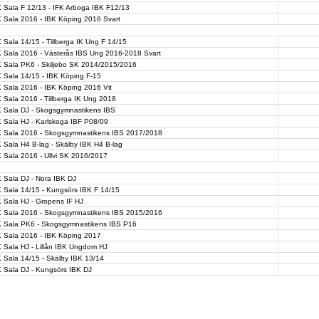
 Sala F 12/13 - IFK Arboga IBK F12/13
 Sala 2016 - IBK Köping 2016 Svart
 Sala 14/15 - Tillberga IK Ung F 14/15
K Sala 2016 - Västerås IBS Ung 2016-2018 Svart
K Sala PK6 - Skiljebo SK 2014/2015/2016
 Sala 14/15 - IBK Köping F-15
 Sala 2016 - IBK Köping 2016 Vit
 Sala 2016 - Tillberga IK Ung 2018
K Sala DJ - Skogsgymnastikens IBS
 Sala HJ - Karlskoga IBF P08/09
K Sala 2016 - Skogsgymnastikens IBS 2017/2018
 Sala H4 B-lag - Skälby IBK H4 B-lag
 Sala 2016 - Ullvi SK 2016/2017
 Sala DJ - Nora IBK DJ
 Sala 14/15 - Kungsörs IBK F 14/15
 Sala HJ - Gropens IF HJ
K Sala 2016 - Skogsgymnastikens IBS 2015/2016
K Sala PK6 - Skogsgymnastikens IBS P16
K Sala 2016 - IBK Köping 2017
 Sala HJ - Lillån IBK Ungdom HJ
 Sala 14/15 - Skälby IBK 13/14
 Sala DJ - Kungsörs IBK DJ