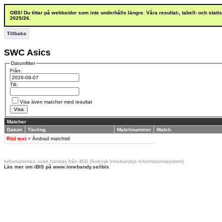
OBS! Du tittar på webbsidor som inte underhålls längre. Våra resultat-, tabell- och stat
2025/26.
Tillbaka
SWC Asics
Datumfilter
Från:
Till:
Visa även matcher med resultat
Matcher
Datum
Tävling
Matchnummer
Match
Röd text
= Ändrad matchtid
Informationen ovan hämtas från iBIS (Svensk Innebandys Informationssystem)
Läs mer om iBIS på www.innebandy.se/ibis