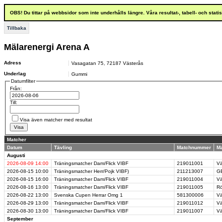
OBS! Du tittar på webbsidor som inte underhålls längre. Våra resultat-, tabell- och stat
Tillbaka
Mälarenergi Arena A
Adress
Vasagatan 75
,
72187
Västerås
Underlag
Gummi
Datumfilter
Från:
Till:
Visa även matcher med resultat
Matcher
Datum
Tävling
Matchnummer
M
Augusti
2026-08-09
14:00
Träningsmatcher Dam/Flick VIBF
219011001
Vä
2026-08-15
10:00
Träningsmatcher Herr/Pojk VIBF)
211213007
GB
2026-08-15
16:00
Träningsmatcher Dam/Flick VIBF
219011004
Vä
2026-08-16
13:00
Träningsmatcher Dam/Flick VIBF
219011005
Rö
2026-08-22
13:00
Svenska Cupen Herrar Omg 1
581300006
Vä
2026-08-29
13:00
Träningsmatcher Dam/Flick VIBF
219011012
Vä
2026-08-30
13:00
Träningsmatcher Dam/Flick VIBF
219011007
Vä
September