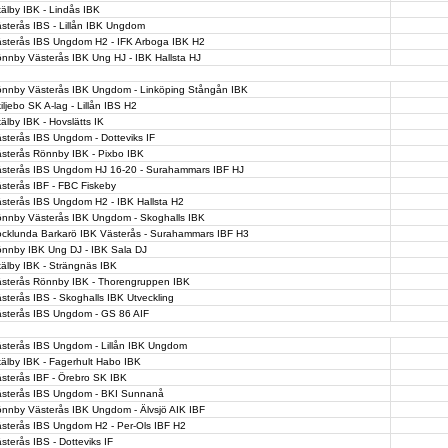
älby IBK - Lindås IBK
sterås IBS - Lillån IBK Ungdom
sterås IBS Ungdom H2 - IFK Arboga IBK H2
nnby Västerås IBK Ung HJ - IBK Hallsta HJ
nnby Västerås IBK Ungdom - Linköping Stångån IBK
iljebo SK A-lag - Lillån IBS H2
älby IBK - Hovslätts IK
sterås IBS Ungdom - Dotteviks IF
sterås Rönnby IBK - Pixbo IBK
sterås IBS Ungdom HJ 16-20 - Surahammars IBF HJ
sterås IBF - FBC Fiskeby
sterås IBS Ungdom H2 - IBK Hallsta H2
nnby Västerås IBK Ungdom - Skoghalls IBK
cklunda Barkarö IBK Västerås - Surahammars IBF H3
nnby IBK Ung DJ - IBK Sala DJ
älby IBK - Strängnäs IBK
sterås Rönnby IBK - Thorengruppen IBK
sterås IBS - Skoghalls IBK Utveckling
sterås IBS Ungdom - GS 86 AIF
sterås IBS Ungdom - Lillån IBK Ungdom
älby IBK - Fagerhult Habo IBK
sterås IBF - Örebro SK IBK
sterås IBS Ungdom - BKI Sunnanå
nnby Västerås IBK Ungdom - Älvsjö AIK IBF
sterås IBS Ungdom H2 - Per-Ols IBF H2
sterås IBS - Dotteviks IF