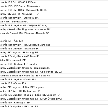
sterås IBS D1 - GS 86 AIF Dam
sterås IBF - IBF Örebro Allsvenskan
sterås IBS Ung DJ16 - Vaksala SK IBK DJ
nnby IBK Ung HJ - Nykvarns IF HJ
sterås Rönnby IBK - Storvreta IBK
älby IBK - Sundsvall FBC
sterås IBS Ungdom H2 - Skiljebo SK A-lag
nnby Västerås IBK Ungdom - Landvetter IBK
cklunda Barkarö IBK Västerås - Ramnäs SS
sterås IBF - Åby IBK
sterås Rönnby IBK - IBK Lockerud Mariestad
sterås IBS Ungdom - Skattkärrs IK
nnby IBK Ungdom - Hultsberg IBF
sterås Rönnby IBK - KAIS Mora IF
älby IBK - Karlstad IBF
sterås IBS - Karlstad IBF Ungdom
nnby Västerås IBK Ungdom - Jönköpings IK
nnby Västerås IBK Ungdom B-lag - Askersunds IBK D2
cklunda Barkarö IBK Västerås - IBK Sala H3
sterås IBS Ungdom - Kumla IBK
sterås IBS - Grums IBK
nnby IBK Ungdom - Lillån IBK Ungdom
iljebo SK A-lag - IBF Örebro Ung H2
sterås IBS Ungdom HJ 16-20 - Lillån IBK Ungdom HJ
nnby Västerås IBK Ungdom B-lag - KFUM Örebro Div 2
sterås IBF - Karlskoga IBF
sterås Rönnby IBK - IBK Lund Elit