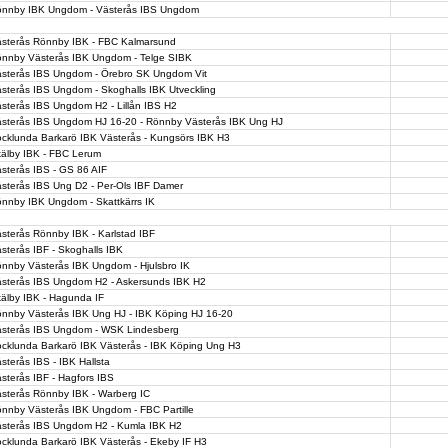
nnby IBK Ungdom - Västerås IBS Ungdom
sterås Rönnby IBK - FBC Kalmarsund
nnby Västerås IBK Ungdom - Telge SIBK
sterås IBS Ungdom - Örebro SK Ungdom Vit
sterås IBS Ungdom - Skoghalls IBK Utveckling
sterås IBS Ungdom H2 - Lillån IBS H2
sterås IBS Ungdom HJ 16-20 - Rönnby Västerås IBK Ung HJ
cklunda Barkarö IBK Västerås - Kungsörs IBK H3
älby IBK - FBC Lerum
sterås IBS - GS 86 AIF
sterås IBS Ung D2 - Per-Ols IBF Damer
nnby IBK Ungdom - Skattkärrs IK
sterås Rönnby IBK - Karlstad IBF
sterås IBF - Skoghalls IBK
nnby Västerås IBK Ungdom - Hjulsbro IK
sterås IBS Ungdom H2 - Askersunds IBK H2
älby IBK - Hagunda IF
nnby Västerås IBK Ung HJ - IBK Köping HJ 16-20
sterås IBS Ungdom - WSK Lindesberg
cklunda Barkarö IBK Västerås - IBK Köping Ung H3
sterås IBS - IBK Hallsta
sterås IBF - Hagfors IBS
sterås Rönnby IBK - Warberg IC
nnby Västerås IBK Ungdom - FBC Partille
sterås IBS Ungdom H2 - Kumla IBK H2
cklunda Barkarö IBK Västerås - Ekeby IF H3