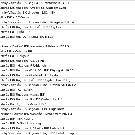
nnby Västerås IBK Ung HJ - Surahammars IBF HJ
sterås IBS Ungdom - Örebro SK Ungdom Svart
nnby Västerås IBK Ungdom - Lillån IBK
älby IBK - IBF Örebro
nnby Västerås IBK Ungdom B-lag - Kungsörs IBK D2
sterås IBS Ungdom H2 - Lillån IBK Ung Herr
sterås IBF - Lillån IBK
sterås IBS Ung D2 - Kumla IBK B-Lag
cklunda Barkarö IBK Västerås - Pålsboda IBF H3
älby IBK - Vetlanda IBF
sterås IBF - Bergs IK
sterås IBS Ungdom - GS 86 AIF
sterås IBS - Hagfors IF Uddeholm
sterås IBS Ungdom HJ 16-20 - IBK Köping HJ 16-20
sterås IBS Ungdom - Karlstad IBF Ungdom
sterås IBS Ung D2 - Lillån IBK Ungdom Dam B-lag
nnby Västerås IBK Ungdom B-lag - Örebro SK IBK D2
sterås IBS - Kumla IBK
sterås IBS Ungdom - Kumla IBK
sterås IBS Ungdom H2 - IBF Örebro Ung H2
sterås Rönnby IBK - Malmö FBC
nnby Västerås IBK Ungdom - FBC Engelholm
cklunda Barkarö IBK Västerås - Knäppmora AIK H3
sterås IBF - IBK Köping
sterås IBF - WSK Lindesberg
sterås IBS Ungdom HJ 16-20 - IBK Hallsta HJ
nnby Västerås IBK Ungdom B-lag - IBK Hallsta B-lag