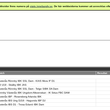
istiksidor finns numera på
stats.innebandy.se
. De här webbsidorna kommer att avvecklas eft
atch
Resultat
sterås Rönnby IBK SSL Dam - KAIS Mora IF D1
 U19 - Skälby IBK JAS
sterås Rönnby IBK SSL Dam - Telge SIBK DA Dam
nnby Västerås IBK Ungdom Allsvenskan - IK Sirius FBC DAM
sterås IBF - Rosersberg Arlanda IBK
sterås IBS Ung DJ16 - Hagunda IBF DJ
sterås IBS D1 - Trosa Edanö IBK Dam