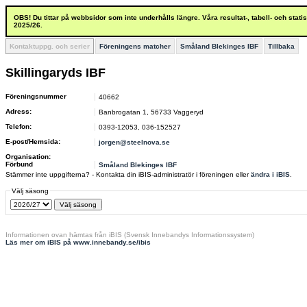
OBS! Du tittar på webbsidor som inte underhålls längre. Våra resultat-, tabell- och stat
2025/26.
Kontaktuppg. och serier
Föreningens matcher
Småland Blekinges IBF
Tillbaka
Skillingaryds IBF
Föreningsnummer
40662
Adress:
Banbrogatan 1, 56733 Vaggeryd
Telefon:
0393-12053, 036-152527
E-post/Hemsida:
jorgen@steelnova.se
Organisation:
Förbund
Småland Blekinges IBF
Stämmer inte uppgifterna? - Kontakta din iBIS-administratör i föreningen eller
ändra i iBIS
.
Välj säsong
Informationen ovan hämtas från iBIS (Svensk Innebandys Informationssystem)
Läs mer om iBIS på www.innebandy.se/ibis