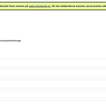
istiksidor finns numera på
stats.innebandy.se
. De här webbsidorna kommer att avvecklas eft
/smaland-blekinge