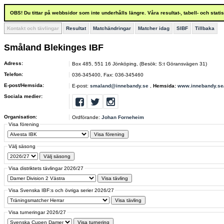
OBS! Du tittar på webbsidor som inte underhålls längre. Våra resultat-, tabell- och stat
Kontakt och tävlingar
Resultat
Matchändringar
Matcher idag
SIBF
Tillbaka
Småland Blekinges IBF
Adress:
Box 485, 551 16 Jönköping, (Besök: S:t Göransvägen 31)
Telefon:
036-345400, Fax: 036-345460
E-post/Hemsida:
E-post:
smaland@innebandy.se
,
Hemsida:
www.innebandy.se
Sociala medier:
Organisation:
Ordförande:
Johan Forneheim
Visa förening
Välj säsong
Visa distriktets tävlingar 2026/27
Visa Svenska IBF:s och övriga serier 2026/27
Visa turneringar 2026/27