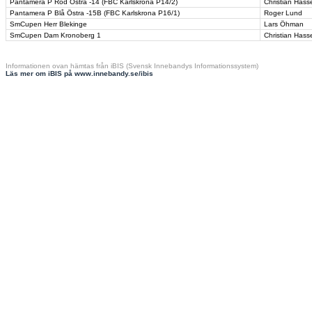
Pantamera P Röd Östra -14 (FBC Karlskrona P14/2)
Christian Hass
Pantamera P Blå Östra -15B (FBC Karlskrona P16/1)
Roger Lund
SmCupen Herr Blekinge
Lars Öhman
SmCupen Dam Kronoberg 1
Christian Hass
Informationen ovan hämtas från iBIS (Svensk Innebandys Informationssystem)
Läs mer om iBIS på www.innebandy.se/ibis