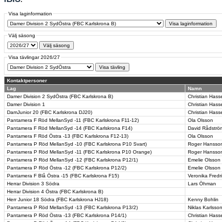
Visa laginformation
Välj säsong
Visa tävlingar 2026/27
Kontaktpersoner
Lag
Namn
Damer Division 2 SydÖstra (FBC Karlskrona B)
Christian Hass
Damer Division 1
Christian Hass
DamJunior 20 (FBC Karlskrona DJ20)
Christian Hass
Pantamera F Röd MellanSyd -11 (FBC Karlskrona F11-12)
Ola Olsson
Pantamera F Röd MellanSyd -14 (FBC Karlskrona F14)
David Rådströ
Pantamera F Röd Östra -13 (FBC Karlskrona F12-13)
Ola Olsson
Pantamera P Röd MellanSyd -10 (FBC Karlskrona P10 Svart)
Roger Hansso
Pantamera P Röd MellanSyd -11 (FBC Karlskrona P10 Orange)
Roger Hansso
Pantamera P Röd MellanSyd -12 (FBC Karlskrona P12/1)
Emelie Olsson
Pantamera P Röd Östra -12 (FBC Karlskrona P12/2)
Emelie Olsson
Pantamera F Blå Östra -15 (FBC Karlskrona F15)
Veronika Fredr
Herrar Division 3 Södra
Lars Öhman
Herrar Division 4 Östra (FBC Karlskrona B)
Herr Junior 18 Södra (FBC Karlskrona HJ18)
Kenny Bohlin
Pantamera P Röd MellanSyd -13 (FBC Karlskrona P13/2)
Niklas Karlsso
Pantamera P Röd Östra -13 (FBC Karlskrona P14/1)
Christian Hass