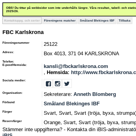
OBS! Du tittar på webbsidor som inte underhålls längre. Våra resultat-, tabell- och stat
2025/26.
Kontaktuppg. och serier
Föreningens matcher
Småland Blekinges IBF
Tillbaka
FBC Karlskrona
Föreningsnummer
25122
Adress:
Box 4013, 371 04 KARLSKRONA
Telefon:
E-post/Hemsida:
kansli@fbckarlskrona.com
,
Hemsida:
http://www.fbckarlskrona.
Sociala medier:
Organisation:
Sekreterare:
Anneth Blomberg
Förbund
Småland Blekinges IBF
Färger
Svart, Svart, Svart (tröja, byxa, strumpa
Reservfärger
Orange, Svart, Svart (tröja, byxa, strum
Stämmer inte uppgifterna? - Kontakta din iBIS-administratör
iBIS
.