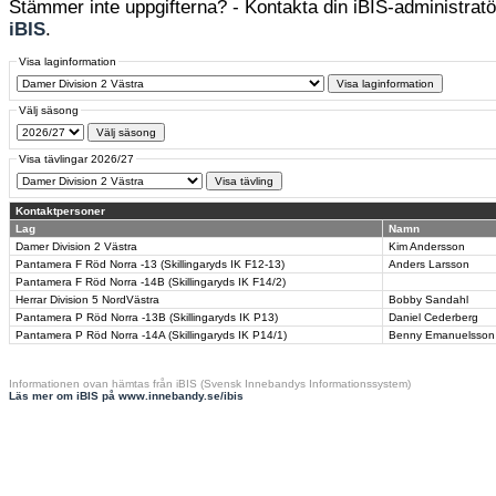
Stämmer inte uppgifterna? - Kontakta din iBIS-administratör
iBIS
.
Visa laginformation
Välj säsong
Visa tävlingar 2026/27
Kontaktpersoner
Lag
Namn
Damer Division 2 Västra
Kim Andersson
Pantamera F Röd Norra -13 (Skillingaryds IK F12-13)
Anders Larsson
Pantamera F Röd Norra -14B (Skillingaryds IK F14/2)
Herrar Division 5 NordVästra
Bobby Sandahl
Pantamera P Röd Norra -13B (Skillingaryds IK P13)
Daniel Cederberg
Pantamera P Röd Norra -14A (Skillingaryds IK P14/1)
Benny Emanuelsson
Informationen ovan hämtas från iBIS (Svensk Innebandys Informationssystem)
Läs mer om iBIS på www.innebandy.se/ibis