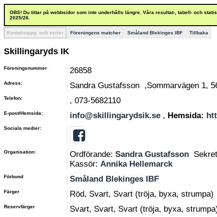
OBS! Du tittar på webbsidor som inte underhålls längre. Våra resultat-, tabell- och stat
2025/26.
Kontaktuppg. och serier
Föreningens matcher
Småland Blekinges IBF
Tillbaka
Skillingaryds IK
Föreningsnummer
26858
Adress:
Sandra Gustafsson ,Sommarvägen 1, 5
Telefon:
, 073-5682110
E-post/Hemsida:
info@skillingarydsik.se
,
Hemsida:
ht
Sociala medier:
Organisation:
Ordförande:
Sandra Gustafsson
Sekre
Kassör:
Annika Hellemarck
Förbund
Småland Blekinges IBF
Färger
Röd, Svart, Svart (tröja, byxa, strumpa)
Reservfärger
Svart, Svart, Svart (tröja, byxa, strumpa