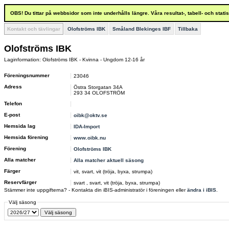
OBS! Du tittar på webbsidor som inte underhålls längre. Våra resultat-, tabell- och stat
Kontakt och tävlingar
Olofströms IBK
Småland Blekinges IBF
Tillbaka
Olofströms IBK
Laginformation: Olofströms IBK - Kvinna - Ungdom 12-16 år
Föreningsnummer
23046
Adress
Östra Storgatan 34A
293 34 OLOFSTRÖM
Telefon
E-post
oibk@oktv.se
Hemsida lag
IDA-Import
Hemsida förening
www.oibk.nu
Förening
Olofströms IBK
Alla matcher
Alla matcher aktuell säsong
Färger
vit, svart, vit (tröja, byxa, strumpa)
Reservfärger
svart , svart, vit (tröja, byxa, strumpa)
Stämmer inte uppgifterna? - Kontakta din iBIS-administratör i föreningen eller
ändra i iBIS
.
Välj säsong