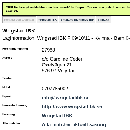
OBS! Du tittar på webbsidor som inte underhålls längre. Våra resultat-, tabell- och stat
2025/26.
Kontakt och tävlingar
Wrigstad IBK
Småland Blekinges IBF
Tillbaka
Wrigstad IBK
Laginformation: Wrigstad IBK F 09/10/11 - Kvinna - Barn 0-
Föreningsnummer
27968
Adress
c/o Caroline Ceder
Oxelvägen 21
576 97 Vrigstad
Telefon
Mobil
0707785002
E-post
info@wrigstadibk.se
Hemsida förening
http://www.wrigstadibk.se
Förening
Wrigstad IBK
Alla matcher
Alla matcher aktuell säsong