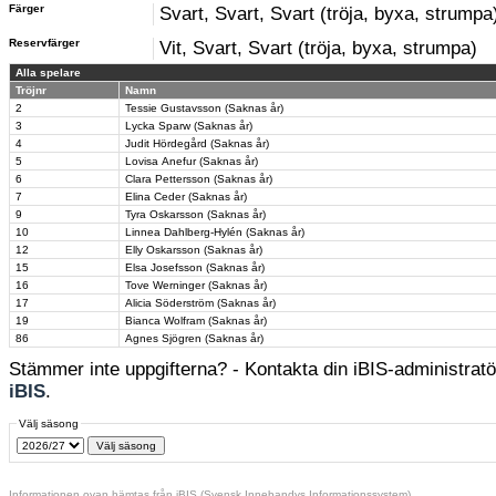
Färger
Svart, Svart, Svart (tröja, byxa, strumpa
Reservfärger
Vit, Svart, Svart (tröja, byxa, strumpa)
Alla spelare
Tröjnr
Namn
2
Tessie Gustavsson (Saknas år)
3
Lycka Sparw (Saknas år)
4
Judit Hördegård (Saknas år)
5
Lovisa Anefur (Saknas år)
6
Clara Pettersson (Saknas år)
7
Elina Ceder (Saknas år)
9
Tyra Oskarsson (Saknas år)
10
Linnea Dahlberg-Hylén (Saknas år)
12
Elly Oskarsson (Saknas år)
15
Elsa Josefsson (Saknas år)
16
Tove Werninger (Saknas år)
17
Alicia Söderström (Saknas år)
19
Bianca Wolfram (Saknas år)
86
Agnes Sjögren (Saknas år)
Stämmer inte uppgifterna? - Kontakta din iBIS-administratör
iBIS
.
Välj säsong
Informationen ovan hämtas från iBIS (Svensk Innebandys Informationssystem)