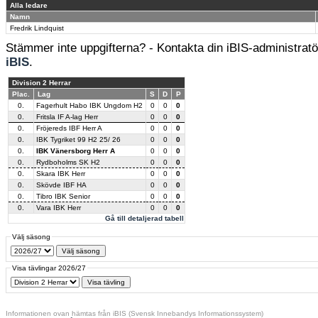
Alla ledare
Namn
Fredrik Lindquist
Stämmer inte uppgifterna? - Kontakta din iBIS-administratör
iBIS
.
Division 2 Herrar
Plac.
Lag
S
D
P
0.
Fagerhult Habo IBK Ungdom H2
0
0
0
0.
Fritsla IF A-lag Herr
0
0
0
0.
Fröjereds IBF Herr A
0
0
0
0.
IBK Tygriket 99 H2 25/ 26
0
0
0
0.
IBK Vänersborg Herr A
0
0
0
0.
Rydboholms SK H2
0
0
0
0.
Skara IBK Herr
0
0
0
0.
Skövde IBF HA
0
0
0
0.
Tibro IBK Senior
0
0
0
0.
Vara IBK Herr
0
0
0
Gå till detaljerad tabell
Välj säsong
Visa tävlingar 2026/27
Informationen ovan hämtas från iBIS (Svensk Innebandys Informationssystem)