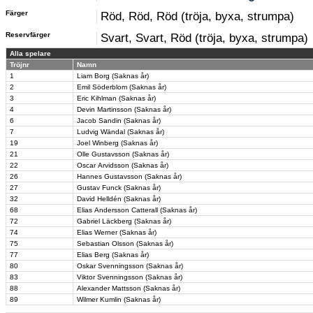
Färger
Röd, Röd, Röd (tröja, byxa, strumpa)
Reservfärger
Svart, Svart, Röd (tröja, byxa, strumpa)
Alla spelare
Tröjnr
Namn
1
Liam Borg (Saknas år)
2
Emil Söderblom (Saknas år)
3
Eric Kihlman (Saknas år)
4
Devin Martinsson (Saknas år)
6
Jacob Sandin (Saknas år)
7
Ludvig Wändal (Saknas år)
19
Joel Winberg (Saknas år)
21
Olle Gustavsson (Saknas år)
22
Oscar Arvidsson (Saknas år)
26
Hannes Gustavsson (Saknas år)
27
Gustav Funck (Saknas år)
32
David Helldén (Saknas år)
68
Elias Andersson Catterall (Saknas år)
72
Gabriel Läckberg (Saknas år)
74
Elias Werner (Saknas år)
75
Sebastian Olsson (Saknas år)
77
Elias Berg (Saknas år)
80
Oskar Svenningsson (Saknas år)
83
Viktor Svenningsson (Saknas år)
88
Alexander Mattsson (Saknas år)
89
Wilmer Kumlin (Saknas år)