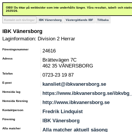
OBS! Du tittar på webbsidor som inte underhålls längre. Våra resultat-, tabell- och stat
2025/26.
Kontakt och tävlingar
IBK Vänersborg
Västergötlands IBF
Tillbaka
IBK Vänersborg
Laginformation: Division 2 Herrar
Föreningsnummer
24616
Adress
Brättevägen 7C
462 35 VÄNERSBORG
Telefon
0723-23 19 87
E-post
kansliet@ibkvanersborg.se
Hemsida lag
https://www.ibkvanersborg.se/ibkvbg
Hemsida förening
http://www.ibkvanersborg.se
Kontaktperson
Fredrik Lindquist
Förening
IBK Vänersborg
Alla matcher
Alla matcher aktuell säsong