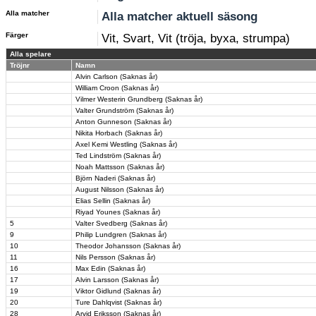
Alla matcher
Alla matcher aktuell säsong
Färger
Vit, Svart, Vit (tröja, byxa, strumpa)
Alla spelare
Tröjnr
Namn
Alvin Carlson (Saknas år)
William Croon (Saknas år)
Vilmer Westerin Grundberg (Saknas år)
Valter Grundström (Saknas år)
Anton Gunneson (Saknas år)
Nikita Horbach (Saknas år)
Axel Kemi Westling (Saknas år)
Ted Lindström (Saknas år)
Noah Mattsson (Saknas år)
Björn Naderi (Saknas år)
August Nilsson (Saknas år)
Elias Sellin (Saknas år)
Riyad Younes (Saknas år)
5
Valter Svedberg (Saknas år)
9
Philip Lundgren (Saknas år)
10
Theodor Johansson (Saknas år)
11
Nils Persson (Saknas år)
16
Max Edin (Saknas år)
17
Alvin Larsson (Saknas år)
19
Viktor Gidlund (Saknas år)
20
Ture Dahlqvist (Saknas år)
28
Arvid Eriksson (Saknas år)