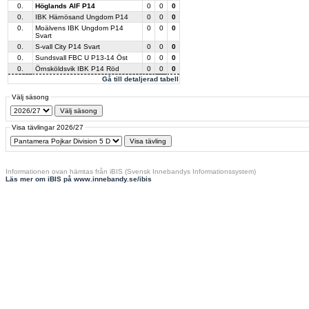
0.
Höglands AIF P14
0
0
0
0.
IBK Härnösand Ungdom P14
0
0
0
0.
Moälvens IBK Ungdom P14
0
0
0
Svart
0.
S-vall City P14 Svart
0
0
0
0.
Sundsvall FBC U P13-14 Öst
0
0
0
0.
Örnsköldsvik IBK P14 Röd
0
0
0
Gå till detaljerad tabell
Välj säsong
Visa tävlingar 2026/27
Informationen ovan hämtas från iBIS (Svensk Innebandys Informationssystem)
Läs mer om iBIS på www.innebandy.se/ibis