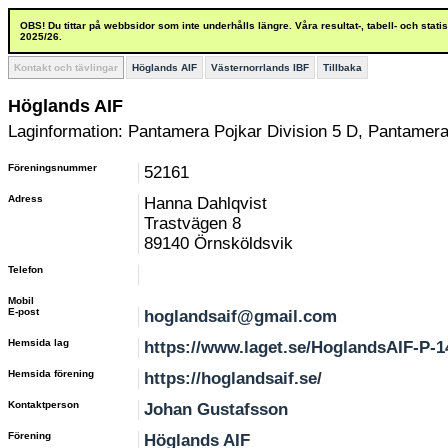
OBS! Du tittar på webbsidor som inte underhålls längre. Våra resultat-, tabell- och stat
2025/26.
Kontakt och tävlingar
Höglands AIF
Västernorrlands IBF
Tillbaka
Höglands AIF
Laginformation: Pantamera Pojkar Division 5 D, Pantamera
Föreningsnummer
52161
Adress
Hanna Dahlqvist
Trastvägen 8
89140 Örnsköldsvik
Telefon
Mobil
E-post
hoglandsaif@gmail.com
Hemsida lag
https://www.laget.se/HoglandsAIF-P-1
Hemsida förening
https://hoglandsaif.se/
Kontaktperson
Johan Gustafsson
Förening
Höglands AIF