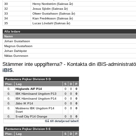
30
Henry Nordström (Saknas år)
32
Josua Sjödin (Saknas år)
33
Oliwer Gustafsson (Saknas år)
34
Kian Fredriksson (Saknas år)
35
Lucas Lövdahl (Saknas år)
Alla ledare
Namn
Johan Gustafsson
Magnus Gustafsson
Johan Dahlqvist
Niklas Gunneson
Stämmer inte uppgifterna? - Kontakta din iBIS-administratör
iBIS
.
Pantamera Pojkar Division 5 D
Plac.
Lag
S
D
P
0.
Höglands AIF P14
0
0
0
0.
IBK Härnösand Ungdom P13
0
0
0
0.
IBK Härnösand Ungdom P14
0
0
0
0.
Jäbo IK P14
0
0
0
0.
Moälvens IBK Ungdom P14
0
0
0
Svart
0.
S-vall City P14 Orange
0
0
0
Gå till detaljerad tabell
Pantamera Pojkar Division 5 E
Plac.
Lag
S
D
P