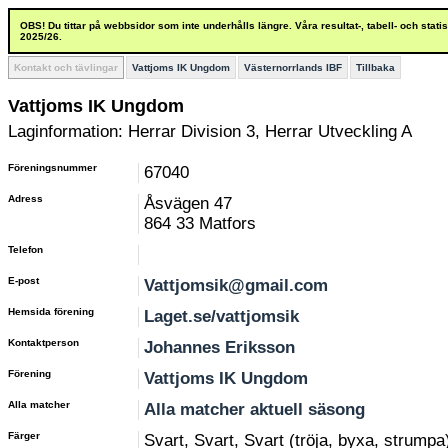
OBS! Du tittar på webbsidor som inte underhålls längre. Våra resultat-, tabell- och stat
2025/26.
Kontakt och tävlingar
Vattjoms IK Ungdom
Västernorrlands IBF
Tillbaka
Vattjoms IK Ungdom
Laginformation: Herrar Division 3, Herrar Utveckling A
Föreningsnummer
67040
Adress
Åsvägen 47
864 33 Matfors
Telefon
E-post
Vattjomsik@gmail.com
Hemsida förening
Laget.se/vattjomsik
Kontaktperson
Johannes Eriksson
Förening
Vattjoms IK Ungdom
Alla matcher
Alla matcher aktuell säsong
Färger
Svart, Svart, Svart (tröja, byxa, strumpa