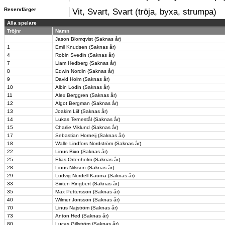
Reservfärger
Vit, Svart, Svart (tröja, byxa, strumpa)
Alla spelare
Tröjnr
Namn
Jason Blomqvist (Saknas år)
1
Emil Knudsen (Saknas år)
4
Robin Svedin (Saknas år)
7
Liam Hedberg (Saknas år)
8
Edwin Nordin (Saknas år)
9
David Holm (Saknas år)
10
Albin Lodin (Saknas år)
11
Alex Berggren (Saknas år)
12
Algot Bergman (Saknas år)
13
Joakim Liif (Saknas år)
14
Lukas Ternestål (Saknas år)
15
Charlie Viklund (Saknas år)
17
Sebastian Horneij (Saknas år)
18
Walle Lindfors Nordström (Saknas år)
22
Linus Bixo (Saknas år)
25
Elias Örtenholm (Saknas år)
28
Linus Nilsson (Saknas år)
29
Ludvig Nordell Kauma (Saknas år)
33
Sixten Ringbert (Saknas år)
35
Max Pettersson (Saknas år)
40
Wilmer Jonsson (Saknas år)
70
Linus Najström (Saknas år)
73
Anton Hed (Saknas år)
80
Lucas Gillström (Saknas år)