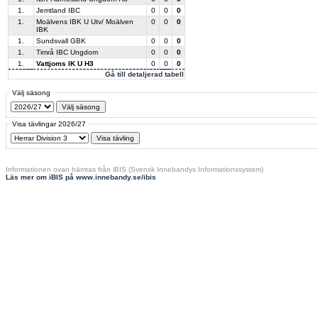
1.
Jemtland IBC
0
0
0
1.
Moälvens IBK U Utv/ Moälven
0
0
0
IBK
1.
Sundsvall GBK
0
0
0
1.
Timrå IBC Ungdom
0
0
0
1.
Vattjoms IK U H3
0
0
0
Gå till detaljerad tabell
Välj säsong
Visa tävlingar 2026/27
Informationen ovan hämtas från iBIS (Svensk Innebandys Informationssystem)
Läs mer om iBIS på www.innebandy.se/ibis