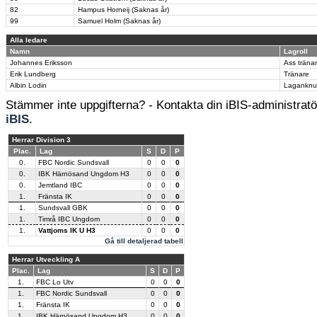
82
Hampus Horneij (Saknas år)
99
Samuel Holm (Saknas år)
Alla ledare
Namn
Lagroll
Johannes Eriksson
Ass träna
Erik Lundberg
Tränare
Albin Lodin
Laganknu
Stämmer inte uppgifterna? - Kontakta din iBIS-administratör
iBIS
.
Herrar Division 3
Plac.
Lag
S
D
P
0.
FBC Nordic Sundsvall
0
0
0
0.
IBK Härnösand Ungdom H3
0
0
0
0.
Jemtland IBC
0
0
0
1.
Fränsta IK
0
0
0
1.
Sundsvall GBK
0
0
0
1.
Timrå IBC Ungdom
0
0
0
1.
Vattjoms IK U H3
0
0
0
Gå till detaljerad tabell
Herrar Utveckling A
Plac.
Lag
S
D
P
1.
FBC Lo Utv
0
0
0
1.
FBC Nordic Sundsvall
0
0
0
1.
Fränsta IK
0
0
0
1.
IBK Härnösand Ungdom H3
0
0
0