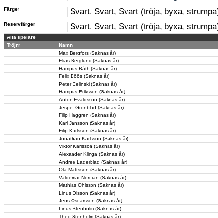
Färger
Svart, Svart, Svart (tröja, byxa, strumpa
Reservfärger
Svart, Svart, Svart (tröja, byxa, strumpa
Alla spelare
Tröjnr
Namn
Max Bergfors (Saknas år)
Elias Berglund (Saknas år)
Hampus Båth (Saknas år)
Felix Böös (Saknas år)
Peter Celinski (Saknas år)
Hampus Eriksson (Saknas år)
Anton Evaldsson (Saknas år)
Jesper Grönblad (Saknas år)
Filip Haggren (Saknas år)
Karl Jansson (Saknas år)
Filip Karlsson (Saknas år)
Jonathan Karlsson (Saknas år)
Viktor Karlsson (Saknas år)
Alexander Klinga (Saknas år)
Andree Lagerblad (Saknas år)
Ola Mattsson (Saknas år)
Valdemar Norman (Saknas år)
Mathias Ohlsson (Saknas år)
Linus Olsson (Saknas år)
Jens Oscarsson (Saknas år)
Linus Stenholm (Saknas år)
Theo Stenholm (Saknas år)