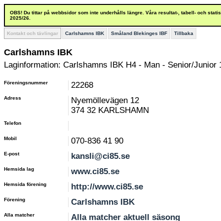
OBS! Du tittar på webbsidor som inte underhålls längre. Våra resultat-, tabell- och stat
2025/26.
Kontakt och tävlingar
Carlshamns IBK
Småland Blekinges IBF
Tillbaka
Carlshamns IBK
Laginformation: Carlshamns IBK H4 - Man - Senior/Junior 
Föreningsnummer
22268
Adress
Nyemöllevägen 12
374 32 KARLSHAMN
Telefon
Mobil
070-836 41 90
E-post
kansli@ci85.se
Hemsida lag
www.ci85.se
Hemsida förening
http://www.ci85.se
Förening
Carlshamns IBK
Alla matcher
Alla matcher aktuell säsong