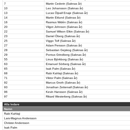
7
Martin Cederin (Saknas år)
10
Leo Johansson (Saknas år)
13
Lucas Öijvall Enaje (Saknas år)
14
Martin Eklund (Saknas år)
16
Rasmus Widén (Saknas år)
20
Vilgot Johnson (Saknas år)
22
Samuel Wilson Elkin (Saknas år)
23
Daniel Öberg (Saknas år)
25
Viggo Tolf (Saknas år)
27
Adam Persson (Saknas år)
28
Sebastian Gejskog (Saknas år)
29
Pontus Grindberg (Saknas år)
55
Linus Björkborg (Saknas år)
63
Emanuel Sörberg (Saknas år)
65
Isak Palm (Saknas år)
68
Rabi Kahlaji (Saknas år)
71
Viktor Palm (Saknas år)
92
Marcus Groth (Saknas år)
93
Jonathan Zettervall (Saknas år)
96
Kevin Hansson (Saknas år)
97
Rikard Westerberg (Saknas år)
Alla ledare
Namn
Rabi Kahlaji
Lars-Magnus Andersson
Christer Andersson
Isak Palm