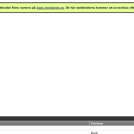
istiksidor finns numera på
stats.innebandy.se
. De här webbsidorna kommer att avvecklas eft
Position
Back