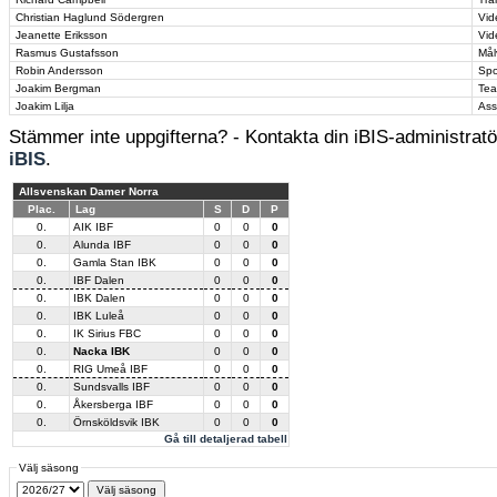
Christian Haglund Södergren
Vid
Jeanette Eriksson
Vid
Rasmus Gustafsson
Mål
Robin Andersson
Spo
Joakim Bergman
Te
Joakim Lilja
Ass
Stämmer inte uppgifterna? - Kontakta din iBIS-administratör
iBIS
.
Allsvenskan Damer Norra
Plac.
Lag
S
D
P
0.
AIK IBF
0
0
0
0.
Alunda IBF
0
0
0
0.
Gamla Stan IBK
0
0
0
0.
IBF Dalen
0
0
0
0.
IBK Dalen
0
0
0
0.
IBK Luleå
0
0
0
0.
IK Sirius FBC
0
0
0
0.
Nacka IBK
0
0
0
0.
RIG Umeå IBF
0
0
0
0.
Sundsvalls IBF
0
0
0
0.
Åkersberga IBF
0
0
0
0.
Örnsköldsvik IBK
0
0
0
Gå till detaljerad tabell
Välj säsong