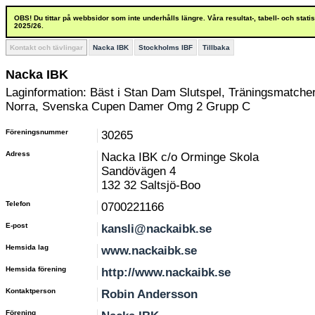
OBS! Du tittar på webbsidor som inte underhålls längre. Våra resultat-, tabell- och stat
2025/26.
Kontakt och tävlingar
Nacka IBK
Stockholms IBF
Tillbaka
Nacka IBK
Laginformation: Bäst i Stan Dam Slutspel, Träningsmatch
Norra, Svenska Cupen Damer Omg 2 Grupp C
Föreningsnummer
30265
Adress
Nacka IBK c/o Orminge Skola
Sandövägen 4
132 32 Saltsjö-Boo
Telefon
0700221166
E-post
kansli@nackaibk.se
Hemsida lag
www.nackaibk.se
Hemsida förening
http://www.nackaibk.se
Kontaktperson
Robin Andersson
Förening