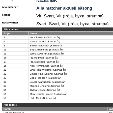
Nacka IBK
Alla matcher
Alla matcher aktuell säsong
Färger
Vit, Svart, Vit (tröja, byxa, strumpa)
Reservfärger
Svart, Svart, Vit (tröja, byxa, strumpa)
Alla spelare
Tröjnr
Namn
4
Vera Eriksson (Saknas år)
6
Victoria Ström (Saknas år)
8
Emma Nordsäter (Saknas år)
11
Engla Blomberg (Saknas år)
15
Wilma Löwenthal (Saknas år)
16
Ida Hultman (Saknas år)
17
Ida Mattsson (Saknas år)
18
Nelly Tornmarker (Saknas år)
21
Linn Piehl Wellsmo (Saknas år)
22
Emelie Palo Edlund (Saknas år)
23
Ebba Hansson (Saknas år)
31
Louise Mannerstål (Saknas år)
33
Miranda Englund (Saknas år)
35
Thilda Olsson (Saknas år)
51
Moa Ghiselli Fristedt (Saknas år)
55
Ruth Mark (Saknas år)
Alla ledare
Namn
Lag
Richard Campbell
Trä